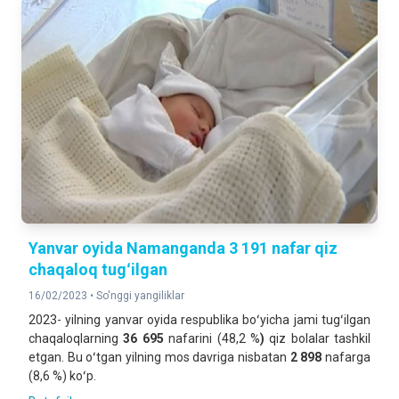
Yanvar oyida Namanganda 3 191 nafar qiz
chaqaloq tugʻilgan
16/02/2023 •
So'nggi yangiliklar
2023- yilning yanvar oyida respublika boʻyicha jami tugʻilgan
chaqaloqlarning
36 695
nafarini (48,2 %
)
qiz bolalar tashkil
etgan. Bu oʻtgan yilning mos davriga nisbatan
2 898
nafarga
(8,6 %) koʻp.