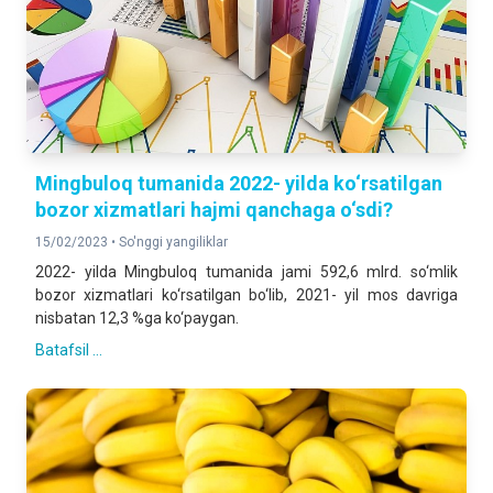
Mingbuloq tumanida 2022- yilda ko‘rsatilgan
bozor xizmatlari hajmi qanchaga o‘sdi?
15/02/2023 •
So'nggi yangiliklar
2022- yilda Mingbuloq tumanida jami 592,6 mlrd. so‘mlik
bozor xizmatlari ko‘rsatilgan bo‘lib, 2021- yil mos davriga
nisbatan 12,3 %ga ko‘paygan.
Batafsil ...