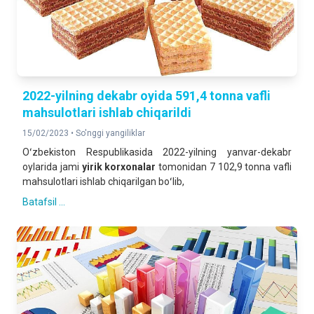
2022-yilning dekabr oyida 591,4 tonna vafli
mahsulotlari ishlab chiqarildi
15/02/2023 •
So'nggi yangiliklar
Oʻzbekiston Respublikasida 2022-yilning yanvar-dekabr
oylarida jami
yirik korxonalar
tomonidan 7 102,9 tonna vafli
mahsulotlari ishlab chiqarilgan boʻlib,
Batafsil ...