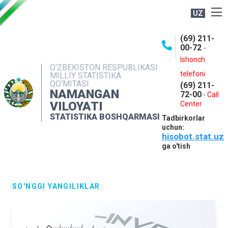
UZ
BOSHQARMA HAQIDA
(69) 211-
00-72
-
OCHIQ MA'LUMOTLAR
Ishonch
O‘ZBEKISTON RESPUBLIKASI
NASHRLAR
telefoni
MILLIY STATISTIKA
QO‘MITASI
(69) 211-
INTERAKTIV XIZMATLAR
NAMANGAN
72-00
-
Call
VILOYATI
MATBUOT XIZMATI
Center
STATISTIKA BOSHQARMASI
Tadbirkorlar
MUROJAATLAR
uchun:
hisobot.stat.uz
KONTAKTLAR
ga o'tish
SO'NGGI YANGILIKLAR