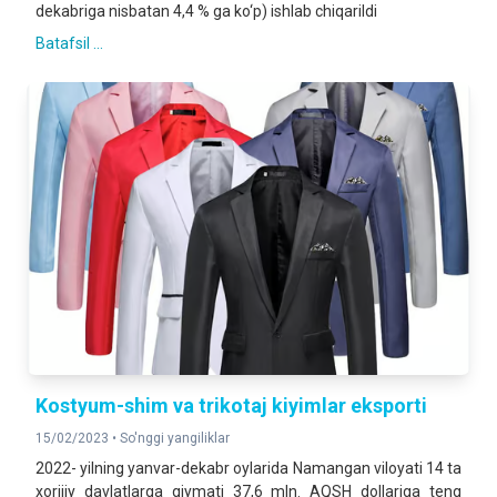
dekabriga nisbatan 4,4 % ga ko‘p) ishlab chiqarildi
Batafsil ...
Kostyum-shim va trikotaj kiyimlar eksporti
15/02/2023 •
So'nggi yangiliklar
2022- yilning yanvar-dekabr oylarida Namangan viloyati 14 ta
xorijiy davlatlarga qiymati 37,6 mln. AQSH dollariga teng