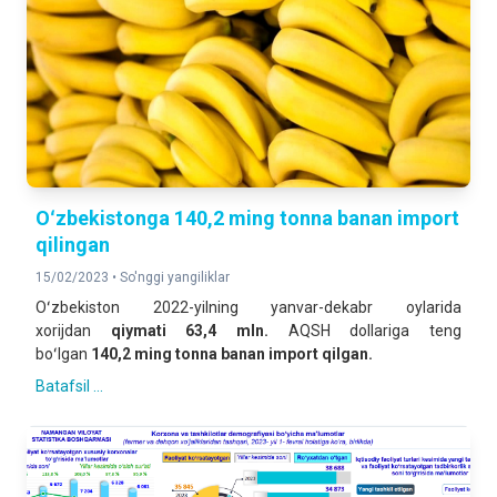
Oʻzbekistonga 140,2 ming tonna banan import
qilingan
15/02/2023 •
So'nggi yangiliklar
Oʻzbekiston 2022-yilning yanvar-dekabr oylarida
xorijdan
qiymati 63,4 mln.
AQSH dollariga teng
boʻlgan
140,2 ming tonna banan import qilgan.
Batafsil ...