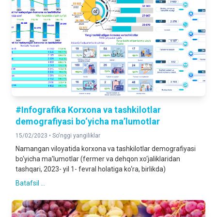
#Infografika Korxona va tashkilotlar
demografiyasi bo‘yicha maʼlumotlar
15/02/2023 •
So'nggi yangiliklar
Namangan viloyatida korxona va tashkilotlar demografiyasi
bo‘yicha maʼlumotlar (fermer va dehqon xo‘jaliklaridan
tashqari, 2023- yil 1- fevral holatiga ko‘ra, birlikda)
Batafsil ...