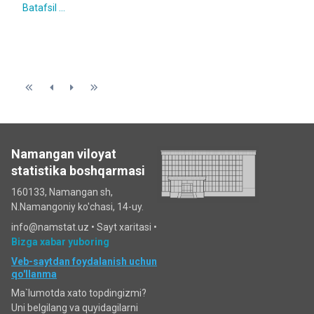
Batafsil ...
Namangan viloyat
statistika boshqarmasi
160133, Namangan sh,
N.Namangoniy ko'chasi, 14-uy.
info@namstat.uz •
Sayt xaritasi
•
Bizga xabar yuboring
Veb-saytdan foydalanish uchun
qo'llanma
Ma`lumotda xato topdingizmi?
Uni belgilang va quyidagilarni