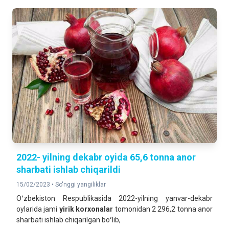
2022- yilning dekabr oyida 65,6 tonna anor
sharbati ishlab chiqarildi
15/02/2023 •
So'nggi yangiliklar
Oʻzbekiston Respublikasida 2022-yilning yanvar-dekabr
oylarida jami
yirik korxonalar
tomonidan 2 296,2 tonna anor
sharbati ishlab chiqarilgan boʻlib,