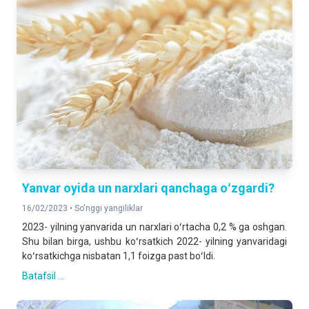
Yanvar oyida un narxlari qanchaga oʻzgardi?
16/02/2023 •
So'nggi yangiliklar
2023- yilning yanvarida un narxlari oʻrtacha 0,2 % ga oshgan.
Shu bilan birga, ushbu koʻrsatkich 2022- yilning yanvaridagi
koʻrsatkichga nisbatan 1,1 foizga past boʻldi.
Batafsil ...