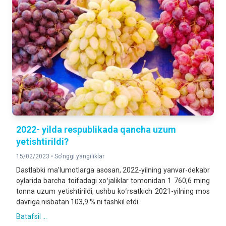
2022- yilda respublikada qancha uzum
yetishtirildi?
15/02/2023 •
So'nggi yangiliklar
Dastlabki maʼlumotlarga asosan, 2022-yilning yanvar-dekabr
oylarida barcha toifadagi xoʻjaliklar tomonidan 1 760,6 ming
tonna uzum yetishtirildi, ushbu koʻrsatkich 2021-yilning mos
davriga nisbatan 103,9 % ni tashkil etdi.
Batafsil ...