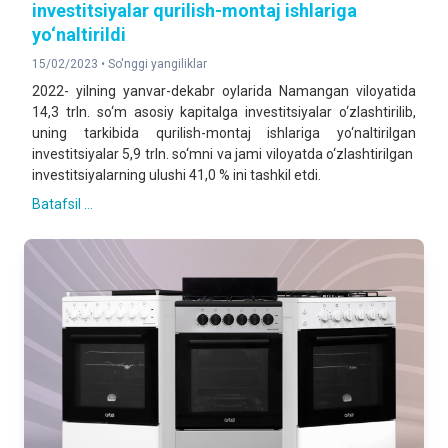
investitsiyalar qurilish-montaj ishlariga
yo‘naltirildi
15/02/2023 •
So'nggi yangiliklar
2022- yilning yanvar-dekabr oylarida Namangan viloyatida
14,3 trln. so‘m asosiy kapitalga investitsiyalar o‘zlashtirilib,
uning tarkibida qurilish-montaj ishlariga yo‘naltirilgan
investitsiyalar 5,9 trln. so‘mni va jami viloyatda o‘zlashtirilgan
investitsiyalarning ulushi 41,0 % ini tashkil etdi.
Batafsil ...