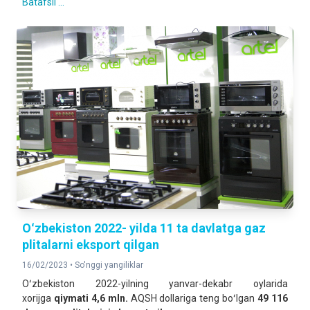
Batafsil ...
Oʻzbekiston 2022- yilda 11 ta davlatga gaz
plitalarni eksport qilgan
16/02/2023 •
So'nggi yangiliklar
Oʻzbekiston 2022-yilning yanvar-dekabr oylarida
xorijga
qiymati 4,6 mln.
AQSH dollariga teng boʻlgan
49 116