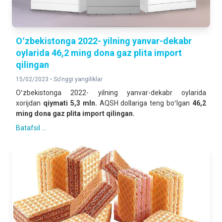
Oʻzbekistonga 2022- yilning yanvar-dekabr
oylarida 46,2 ming dona gaz plita import
qilingan
15/02/2023 •
So'nggi yangiliklar
Oʻzbekistonga 2022- yilning yanvar-dekabr oylarida
xorijdan
qiymati 5,3 mln.
AQSH dollariga teng boʻlgan
46,2
ming dona gaz plita import qilingan.
Batafsil ...