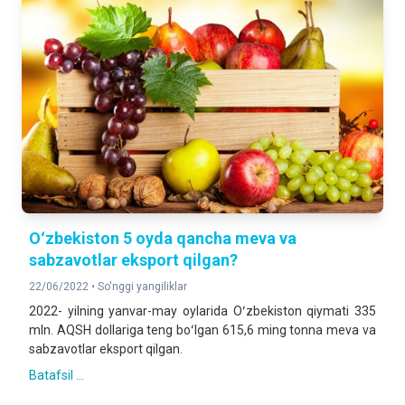
Oʻzbekiston 5 oyda qancha meva va
sabzavotlar eksport qilgan?
22/06/2022 •
So'nggi yangiliklar
2022- yilning yanvar-may oylarida Oʻzbekiston qiymati 335
mln. AQSH dollariga teng boʻlgan 615,6 ming tonna meva va
sabzavotlar eksport qilgan.
Batafsil ...