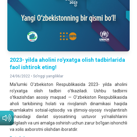
2023- yilda aholini ro'yxatga olish tadbirlarida
faol ishtirok eting!
24/06/2022 •
So'nggi yangiliklar
Ma'lumki O‘zbekiston Respublikasida 2023- yilda aholini
ro‘yxatga olish tadbiri o‘tkaziladi. Ushbu tadbirni
o‘tkazishdan asosiy maqsad — Oʼzbekiston Respublikasida
aholi tarkibining holati va rivojlanish dinamikasi haqida
mamlakatni sotsial-iqtisodiy va ijtimoiy-siyosiy rivojlantirish
sohasidagi davlat siyosatining ustuvor yoʼnalishlarini
belgilash va uni amalga oshirish uchun zarur boʼlgan ishonchli
va xolis axborotni olishdan iboratdir.