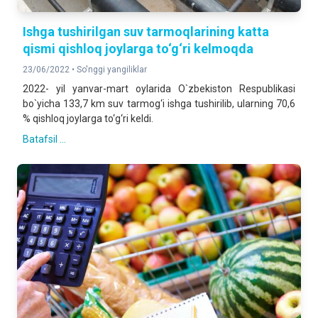
Ishga tushirilgan suv tarmoqlarining katta
qismi qishloq joylarga to‘g‘ri kelmoqda
23/06/2022 •
So'nggi yangiliklar
2022- yil yanvar-mart oylarida O`zbekiston Respublikasi
bo`yicha 133,7 km suv tarmog‘i ishga tushirilib, ularning 70,6
% qishloq joylarga to‘g‘ri keldi.
Batafsil ...