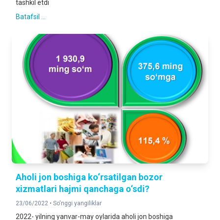
tashkil etdi
Batafsil ...
Aholi jon boshiga ko‘rsatilgan bozor
xizmatlari hajmi qanchaga o‘sdi?
23/06/2022 •
So'nggi yangiliklar
2022- yilning yanvar-may oylarida aholi jon boshiga