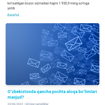
ko‘rsatilgan bozor xizmatlari hajmi 1 930,9 ming so‘mga
yetdi.
Batafsil ...
Oʻzbekistonda qancha pochta aloqa boʻlimlari
mavjud?
23/06/2022 •
So'nggi yangiliklar