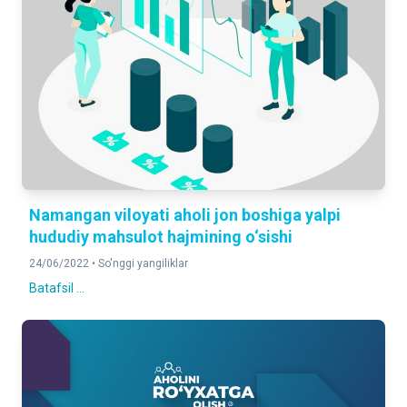
Namangan viloyati aholi jon boshiga yalpi
hududiy mahsulot hajmining o‘sishi
24/06/2022 •
So'nggi yangiliklar
Batafsil ...