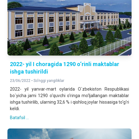
2022- yil I choragida 1290 o‘rinli maktablar
ishga tushirildi
23/06/2022 •
So'nggi yangiliklar
2022- yil yanvar-mart oylarida O`zbekiston Respublikasi
bo`yicha jami 1290 o‘quvchi o‘ringa mo‘ljallangan maktablar
ishga tushirilib, ularning 32,6 % i qishloq joylar hissasiga to‘g‘ri
keldi.
Batafsil ...