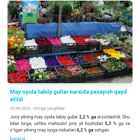
May oyida tabiiy gullar narxida pasayish qayd
etildi
22/06/2022 •
So'nggi yangiliklar
Joriy yilning may oyida tabiiy gullar
2,2 % ga
arzonlashdi. Shu
bilan birga, ushbu mahsulot joriy yil boshidan
5,3 %
ga va
oʻtgan yilning may oyiga nisbatan
6,2 % ga
oshgan.
Batafsil ...