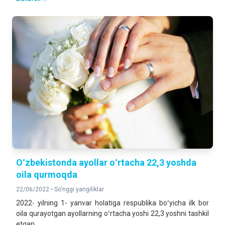
Oʻzbekistonda ayollar oʻrtacha 22,3 yoshda
oila qurmoqda
22/06/2022 •
So'nggi yangiliklar
2022- yilning 1- yanvar holatiga respublika boʻyicha ilk bor
oila qurayotgan ayollarning oʻrtacha yoshi 22,3 yoshni tashkil
etgan.