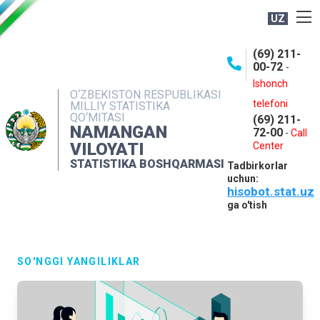
UZ
BOSHQARMA HAQIDA
(69) 211-
00-72
-
OCHIQ MA'LUMOTLAR
Ishonch
O‘ZBEKISTON RESPUBLIKASI
NASHRLAR
telefoni
MILLIY STATISTIKA
QO‘MITASI
(69) 211-
INTERAKTIV XIZMATLAR
NAMANGAN
72-00
-
Call
VILOYATI
MATBUOT XIZMATI
Center
STATISTIKA BOSHQARMASI
Tadbirkorlar
MUROJAATLAR
uchun:
hisobot.stat.uz
KONTAKTLAR
ga o'tish
SO'NGGI YANGILIKLAR