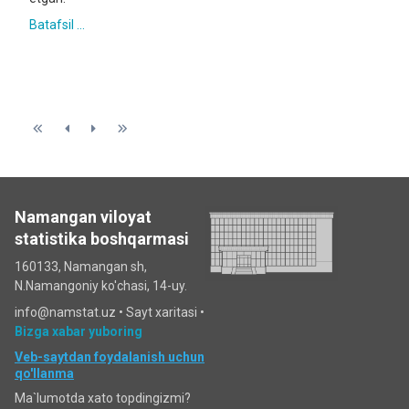
Batafsil ...
Namangan viloyat
statistika boshqarmasi
160133, Namangan sh,
N.Namangoniy ko'chasi, 14-uy.
info@namstat.uz •
Sayt xaritasi
•
Bizga xabar yuboring
Veb-saytdan foydalanish uchun
qo'llanma
Ma`lumotda xato topdingizmi?