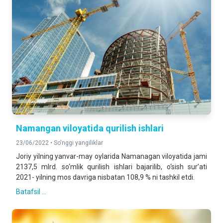
Namangan viloyatida qurilish ishlari
23/06/2022 •
So'nggi yangiliklar
Joriy yilning yanvar-may oylarida Namanagan viloyatida jami
2137,5 mlrd. so‘mlik qurilish ishlari bajarilib, o‘sish sur’ati
2021- yilning mos davriga nisbatan 108,9 % ni tashkil etdi.
Batafsil ...