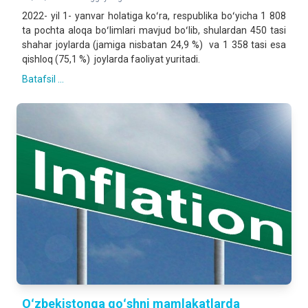
2022- yil 1- yanvar holatiga koʻra, respublika boʻyicha 1 808
ta pochta aloqa boʻlimlari mavjud boʻlib, shulardan 450 tasi
shahar joylarda (jamiga nisbatan 24,9 %) va 1 358 tasi esa
qishloq (75,1 %) joylarda faoliyat yuritadi.
Batafsil ...
Oʻzbekistonga qoʻshni mamlakatlarda