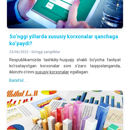
So‘nggi yillarda xususiy korxonalar qanchaga
ko‘paydi?
23/06/2022 •
So'nggi yangiliklar
Respublikamizda tashkiliy-huquqiy shakli bo‘yicha faoliyat
ko‘rsatayotgan korxonalar soni o‘zaro taqqoslanganda,
ikkinchi o‘rinni
xususiy korxonalar
egallagan.
Batafsil ...