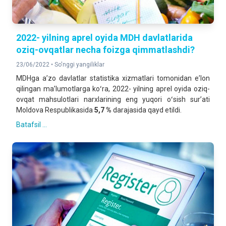
2022- yilning aprel oyida MDH davlatlarida
oziq-ovqatlar necha foizga qimmatlashdi?
23/06/2022 •
So'nggi yangiliklar
MDHga aʼzo davlatlar statistika xizmatlari tomonidan eʼlon
qilingan maʼlumotlarga koʻra, 2022- yilning aprel oyida oziq-
ovqat mahsulotlari narxlarining eng yuqori oʻsish surʼati
Moldova Respublikasida
5,7 %
darajasida qayd etildi.
Batafsil ...