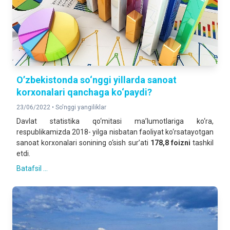
O’zbekistonda so‘nggi yillarda sanoat
korxonalari qanchaga ko‘paydi?
23/06/2022 •
So'nggi yangiliklar
Davlat statistika qo‘mitasi ma’lumotlariga ko‘ra,
respublikamizda 2018- yilga nisbatan faoliyat ko‘rsatayotgan
sanoat korxonalari sonining o‘sish sur’ati
178,8 foizni
tashkil
etdi.
Batafsil ...