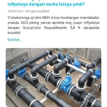
inflyatsiya darajasi necha foizga yetdi?
23/06/2022 •
So'nggi yangiliklar
Oʻzbekistonga qoʻshni MDH aʼzosi hisoblangan mamlakatlar
orasida 2022-yilning yanvar-aprelida eng yuqori inflyatsiya
darajasi Qozogʻiston Respublikasida
7,3 %
darajasida
kuzatildi.
Batafsil ...