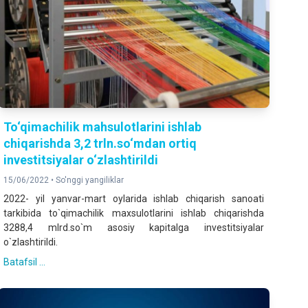
To‘qimachilik mahsulotlarini ishlab
chiqarishda 3,2 trln.so‘mdan ortiq
investitsiyalar o‘zlashtirildi
15/06/2022 •
So'nggi yangiliklar
2022- yil yanvar-mart oylarida ishlab chiqarish sanoati
tarkibida to`qimachilik maxsulotlarini ishlab chiqarishda
3288,4 mlrd.so`m asosiy kapitalga investitsiyalar
o`zlashtirildi.
Batafsil ...