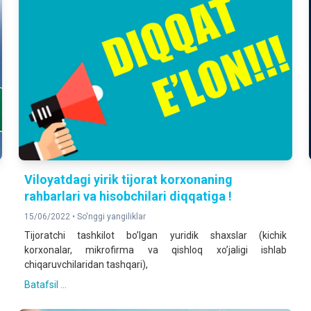
Viloyatdagi yirik tijorat korxonаning
rahbarlari va hisobchilari diqqatiga !
15/06/2022 •
So'nggi yangiliklar
Tijoratchi tashkilot boʼlgan yuridik shaxslar (kichik
korxonalar, mikrofirma va qishloq xoʼjaligi ishlab
chiqaruvchilaridan tashqari),
Batafsil ...