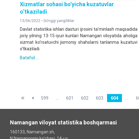
Xizmatlar sohasi bo’yicha kuzatuvlar
o‘tkaziladi
13/06/2022 •
So'nggi yangiliklar
Davlat statistika ishlari dasturi ijrosini ta’minlash maqsadida
joriy yilning 13-15-iyun kunlari Namangan viloyatida aholiga
xizmat ko‘rsatuvchi jismoniy shahslarni tanlanma kuzatuvi
o‘tkaziladi.
Batafsil ...
599
...
601
602
603
604
...
6
Namangan viloyat statistika boshqarmasi
160133, Namangan sh,
N.Namangoniy ko'chasi, 14-uy.