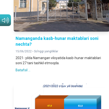
Namanganda kasb-hunar maktablari soni
nechta?
15/06/2022 •
So'nggi yangiliklar
2021- yilda Namangan viloyatida kasb-hunar maktablari
soni 27 tani tashkil etmoqda.
Batafsil ...