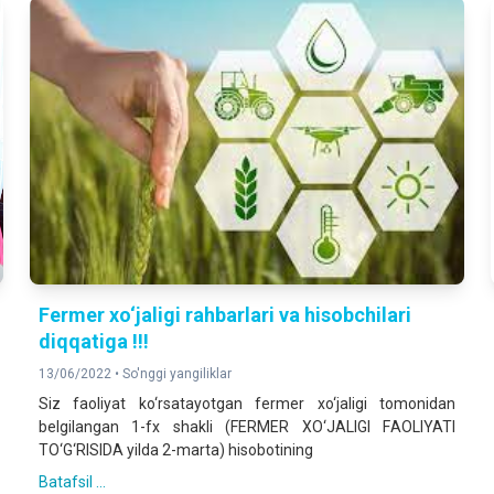
Fermer xo‘jaligi rahbarlari va hisobchilari
diqqatiga !!!
13/06/2022 •
So'nggi yangiliklar
Siz faoliyat ko‘rsatayotgan fermer xo‘jaligi tomonidan
belgilangan 1-fx shakli (FERMER XO‘JАLIGI FАOLIYATI
TO‘G‘RISIDА yilda 2-marta) hisobotining
Batafsil ...