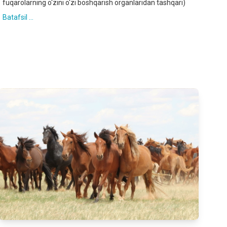
fuqarolarning o‘zini o‘zi boshqarish organlaridan tashqari)
Batafsil ...