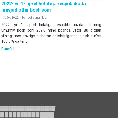
2022- yil 1- aprel holatiga respublikada
mavjud otlar bosh soni
13/06/2022 •
So'nggi yangiliklar
2022- yil 1- aprel holatiga respublikamizda otlarning
umumiy bosh soni 259,0 ming boshga yetdi. Bu oʻtgan
yilning mos davriga nisbatan solishtirilganda oʻsish surʼati
103,5 % ga teng.
Batafsil ...