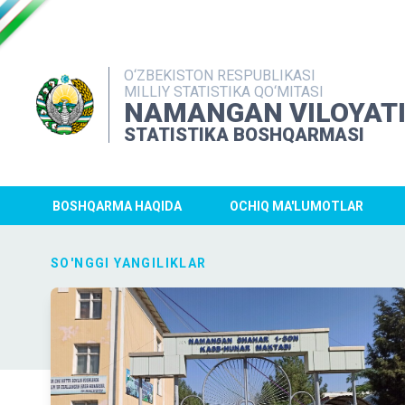
O‘ZBEKISTON RESPUBLIKASI
MILLIY STATISTIKA QO‘MITASI
NAMANGAN VILOYAT
STATISTIKA BOSHQARMASI
BOSHQARMA HAQIDA
OCHIQ MA'LUMOTLAR
SO'NGGI YANGILIKLAR