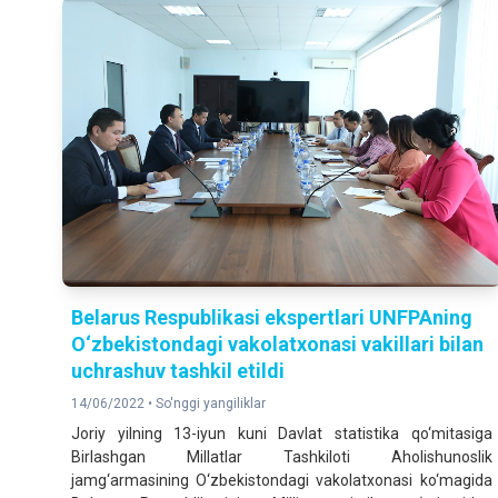
Belarus Respublikasi ekspertlari UNFPAning
O‘zbekistondagi vakolatxonasi vakillari bilan
uchrashuv tashkil etildi
14/06/2022 •
So'nggi yangiliklar
Joriy yilning 13-iyun kuni Davlat statistika qo‘mitasiga
Birlashgan Millatlar Tashkiloti Aholishunoslik
jamg‘armasining O‘zbekistondagi vakolatxonasi ko‘magida