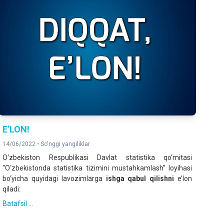
E’LON!
14/06/2022 •
So'nggi yangiliklar
O‘zbekiston Respublikasi Davlat statistika qo‘mitasi
“O‘zbekistonda statistika tizimini mustahkamlash” loyihasi
bo‘yicha quyidagi lavozimlarga
ishga qabul qilishni
e’lon
qiladi:
Batafsil ...