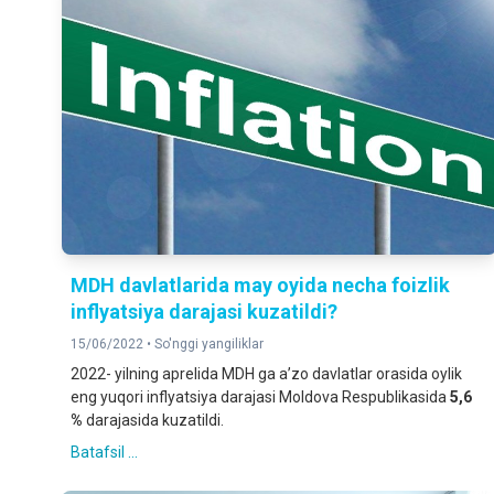
MDH davlatlarida may oyida necha foizlik
inflyatsiya darajasi kuzatildi?
15/06/2022 •
So'nggi yangiliklar
2022- yilning aprelida MDH ga aʼzo davlatlar orasida oylik
eng yuqori inflyatsiya darajasi Moldova Respublikasida
5,6
%
darajasida kuzatildi.
Batafsil ...