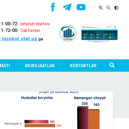
11-00-72
-
Ishonch telefoni
11-72-00
-
Call Center
hisobot.stat.uz
:
ga
MATI
MUROJAATLAR
KONTAKTLAR