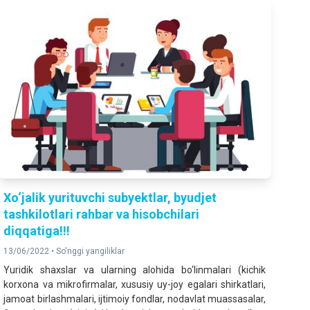
Xo‘jаlik yurituvchi subyektlаr, byudjet
tаshkilotlаri rаhbаr vа hisobchilаri
diqqаtigа!!!
13/06/2022 •
So'nggi yangiliklar
Yuridik shaxslar va ularning alohida bo‘linmalari (kichik
korxona va mikrofirmalar, xususiy uy-joy egalari shirkatlari,
jamoat birlashmalari, ijtimoiy fondlar, nodavlat muassasalar,