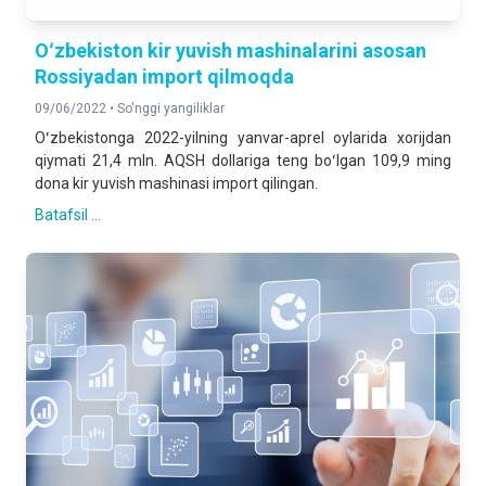
Oʻzbekiston kir yuvish mashinalarini asosan
Rossiyadan import qilmoqda
09/06/2022 •
So'nggi yangiliklar
Oʻzbekistonga 2022-yilning yanvar-aprel oylarida xorijdan
qiymati 21,4 mln. AQSH dollariga teng boʻlgan 109,9 ming
dona kir yuvish mashinasi import qilingan.
Batafsil ...