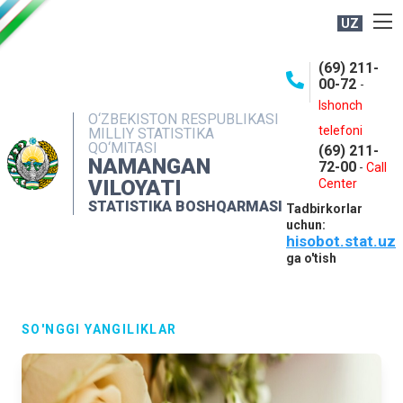
UZ
BOSHQARMA HAQIDA
(69) 211-
00-72
-
OCHIQ MA'LUMOTLAR
Ishonch
O‘ZBEKISTON RESPUBLIKASI
NASHRLAR
telefoni
MILLIY STATISTIKA
QO‘MITASI
(69) 211-
INTERAKTIV XIZMATLAR
NAMANGAN
72-00
-
Call
VILOYATI
MATBUOT XIZMATI
Center
STATISTIKA BOSHQARMASI
Tadbirkorlar
MUROJAATLAR
uchun:
hisobot.stat.uz
KONTAKTLAR
ga o'tish
SO'NGGI YANGILIKLAR