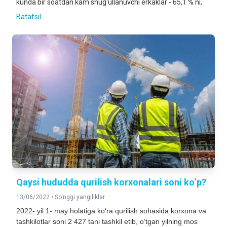
kunda bir soatdan kam shug‘ullanuvchi erkaklar - 65,1 % ni,
Batafsil ...
Qaysi hududda qurilish korxonalari soni ko‘p?
13/06/2022 •
So'nggi yangiliklar
2022- yil 1- may holatiga ko‘ra qurilish sohasida korxona va
tashkilotlar so
ni 2 427 tani tashkil etib, o‘tgan yilning mos