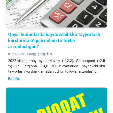
Qaysi hududlarda haydovchilikka tayyorlash
kurslarida oʻqish uchun toʻlovlar
arzonlashgan?
09/06/2022 •
So'nggi yangiliklar
2022-yilning may oyida Navoiy (
-12,2
), Samarqand (
-2,0
%
) va Fargʻona (
-1,8 %
) viloyatlarida haydovchilikka
tayyorlash kurslari xizmatlari uchun toʻlovlar arzonlashdi.
Batafsil ...