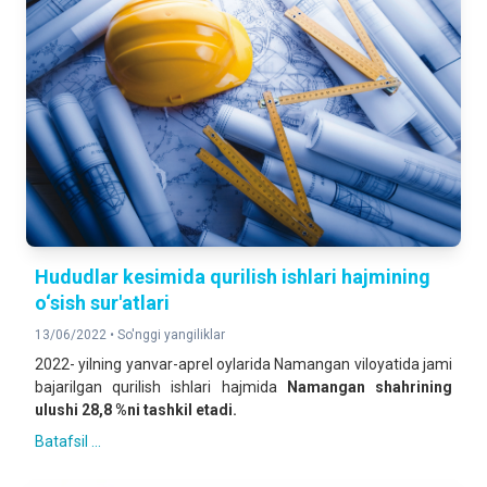
Hududlar kesimida qurilish ishlari hajmining
o‘sish sur'atlari
13/06/2022 •
So'nggi yangiliklar
2022- yilning yanvar-aprel oylarida Namangan viloyatida jami
bajarilgan qurilish ishlari hajmida
Namangan shahrining
ulushi 28,8 %ni tashkil etadi.
Batafsil ...