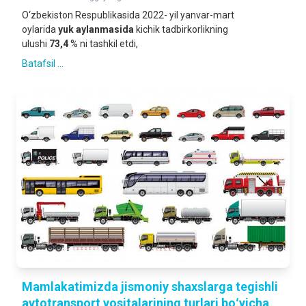
O‘zbekiston Respublikasida 2022- yil yanvar-mart
oylarida
yuk aylanmasida
kichik tadbirkorlikning
ulushi
73,4
% ni tashkil etdi,
Batafsil ...
Mamlakatimizda jismoniy shaxslarga tegishli
avtotransport vositalarining turlari boʻyicha