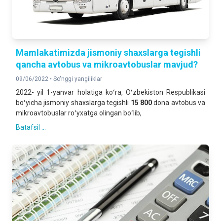
Mamlakatimizda jismoniy shaxslarga tegishli
qancha avtobus va mikroavtobuslar mavjud?
09/06/2022 •
So'nggi yangiliklar
2022- yil 1-yanvar holatiga koʻra, Oʻzbekiston Respublikasi
boʻyicha jismoniy shaxslarga tegishli
15 800
dona avtobus va
mikroavtobuslar roʻyxatga olingan boʻlib,
Batafsil ...