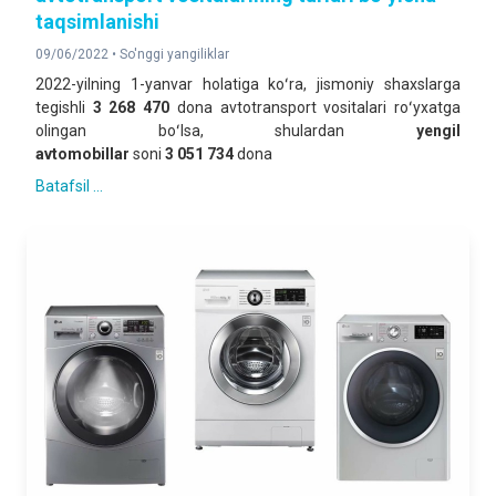
taqsimlanishi
09/06/2022 •
So'nggi yangiliklar
2022-yilning 1-yanvar holatiga koʻra, jismoniy shaxslarga
tegishli
3 268 470
dona avtotransport vositalari roʻyxatga
olingan boʻlsa, shulardan
yengil
avtomobillar
soni
3 051 734
dona
Batafsil ...