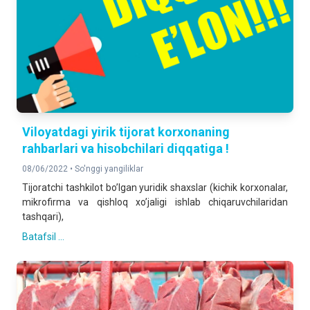
Viloyatdagi yirik tijorat korxonаning
rahbarlari va hisobchilari diqqatiga !
08/06/2022 •
So'nggi yangiliklar
Tijoratchi tashkilot boʼlgan yuridik shaxslar (kichik korxonalar,
mikrofirma va qishloq xoʼjaligi ishlab chiqaruvchilaridan
tashqari),
Batafsil ...