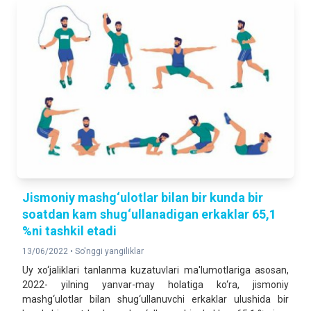
Jismoniy mashg‘ulotlar bilan bir kunda bir
soatdan kam shug‘ullanadigan erkaklar 65,1
%ni tashkil etadi
13/06/2022 •
So'nggi yangiliklar
Uy xo‘jaliklari tanlanma kuzatuvlari ma'lumotlariga asosan,
2022- yilning yanvar-may holatiga ko‘ra, jismoniy
mashg‘ulotlar bilan shug‘ullanuvchi erkaklar ulushida bir