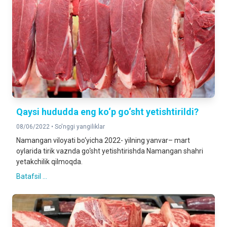
Qaysi hududda eng ko‘p go‘sht yetishtirildi?
08/06/2022 •
So'nggi yangiliklar
Namangan viloyati bo‘yicha 2022- yilning yanvar– mart
oylarida tirik vaznda go‘sht yetishtirishda Namangan shahri
yetakchilik qilmoqda.
Batafsil ...