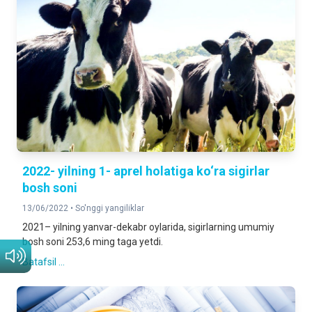
2022- yilning 1- aprel holatiga ko‘ra sigirlar
bosh soni
13/06/2022 •
So'nggi yangiliklar
2021– yilning yanvar-dekabr oylarida, sigirlarning umumiy
bosh soni 253,6 ming taga yetdi.
Batafsil ...