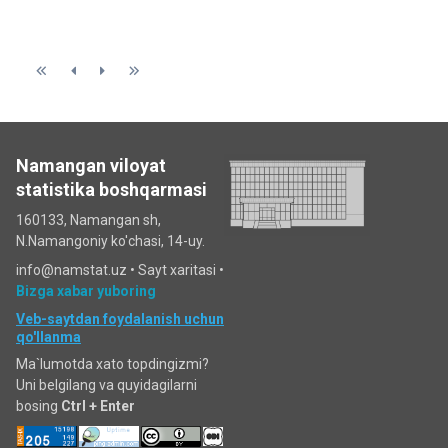
Namangan viloyat
statistika boshqarmasi
160133, Namangan sh,
N.Namangoniy ko'chasi, 14-uy.
info@namstat.uz •
Sayt xaritasi
•
Bizga xabar yuboring
Veb-saytdan foydalanish uchun
qo'llanma
Ma`lumotda xato topdingizmi?
Uni belgilang va quyidagilarni
bosing
Ctrl + Enter