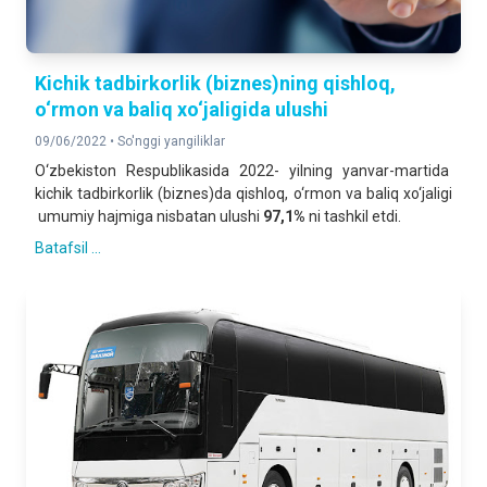
Kichik tadbirkorlik (biznes)ning qishloq,
o‘rmon va baliq xo‘jaligida ulushi
09/06/2022 •
So'nggi yangiliklar
O‘zbekiston Respublikasida 2022- yilning yanvar-martida
kichik tadbirkorlik (biznes)da qishloq, o‘rmon va baliq xo‘jaligi
umumiy hajmiga nisbatan ulushi
9
7
,
1
%
ni tashkil etdi.
Batafsil ...