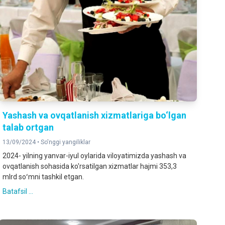
Yashash va ovqatlanish xizmatlariga bo‘lgan
talab ortgan
13/09/2024 •
So'nggi yangiliklar
2024- yilning yanvar-iyul oylarida viloyatimizda yashash va
ovqatlanish sohasida ko'rsatilgan xizmatlar hajmi 353,3
mlrd soʻmni tashkil etgan.
Batafsil ...