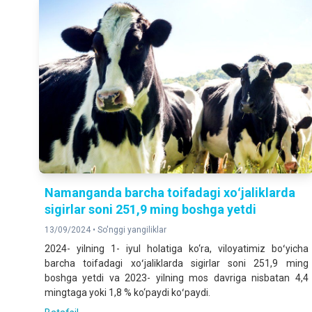
Namanganda barcha toifadagi xoʻjaliklarda
sigirlar soni 251,9 ming boshga yetdi
13/09/2024 •
So'nggi yangiliklar
2024- yilning 1- iyul holatiga ko‘ra, viloyatimiz boʻyicha
barcha toifadagi xoʻjaliklarda sigirlar soni 251,9 ming
boshga yetdi va 2023- yilning mos davriga nisbatan 4,4
mingtaga yoki 1,8 % ko‘paydi koʻpaydi.