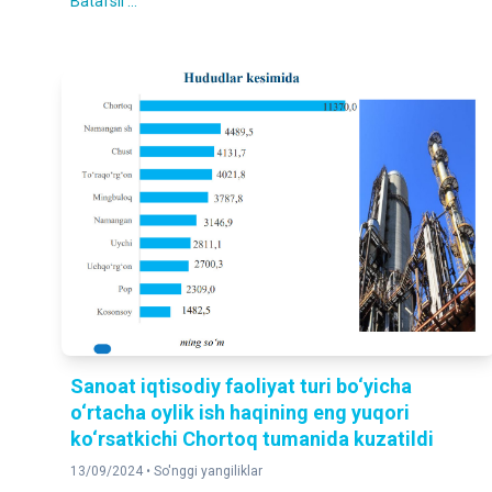
Batafsil ...
Sanoat iqtisodiy faoliyat turi bo‘yicha
o‘rtacha oylik ish haqining eng yuqori
ko‘rsatkichi Chortoq tumanida kuzatildi
13/09/2024 •
So'nggi yangiliklar