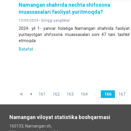
Namangan shahrida nechta shifoxona
muassasalari faoliyat yuritmoqda?
13/09/2024 •
So'nggi yangiliklar
2024- yil 1- yanvar holatiga Namangan shahrida faoliyat
yuritayotgan shifoxona muassasalari soni 47 tani tashkil
etmoqda.
Batafsil ...
161
162
163
164
...
166
167
Namangan viloyat statistika boshqarmasi
160133, Namangan sh,