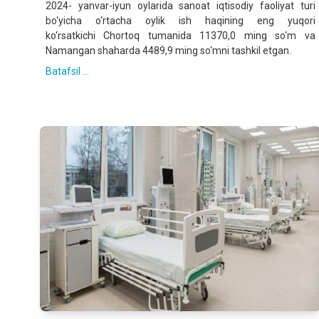
2024- yanvar-iyun oylarida sanoat iqtisodiy faoliyat turi
bo‘yicha o‘rtacha oylik ish haqining eng yuqori
ko‘rsatkichi Chortoq tumanida 11370,0 ming so‘m va
Namangan shaharda 4489,9 ming so‘mni tashkil etgan.
Batafsil ...