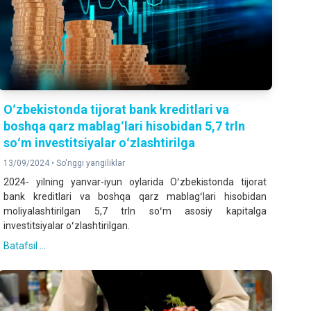
Oʻzbekistonda tijorat bank kreditlari va
boshqa qarz mablagʻlari hisobidan 5,7 trln
soʻm investitsiyalar oʻzlashtirilga
13/09/2024 •
So'nggi yangiliklar
2024- yilning yanvar-iyun oylarida Oʻzbekistonda tijorat
bank kreditlari va boshqa qarz mablagʻlari hisobidan
moliyalashtirilgan 5,7 trln soʻm asosiy kapitalga
investitsiyalar oʻzlashtirilgan.
Batafsil ...