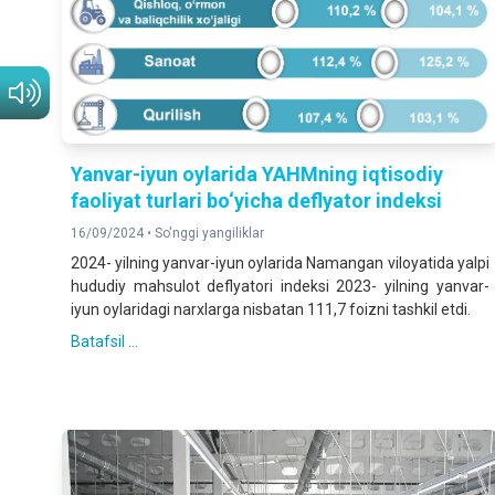
Yanvar-iyun oylarida YAHMning iqtisodiy
faoliyat turlari bo‘yicha deflyator indeksi
16/09/2024 •
So'nggi yangiliklar
2024- yilning yanvar-iyun oylarida Namangan viloyatida yalpi
hududiy mahsulot deflyatori indeksi 2023- yilning yanvar-
iyun oylaridagi narxlarga nisbatan 111,7 foizni tashkil etdi.
Batafsil ...