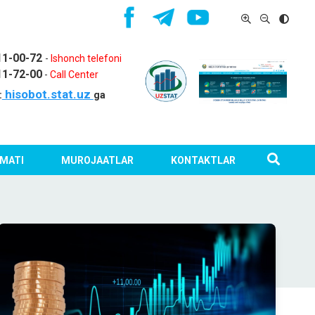
11-00-72
-
Ishonch telefoni
11-72-00
-
Call Center
hisobot.stat.uz
:
ga
MATI
MUROJAATLAR
KONTAKTLAR