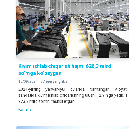
Kiyim ishlab chiqarish hajmi 626,3 mlrd
so‘mga ko‘paygan
13/09/2024 •
So'nggi yangiliklar
2024-yilning yanvar-iyul oylarida Namangan viloyati
sanoatida kiyim ishlab chiqarishning ulushi 12,9 %ga yetib, 1
923,7 mlrd so‘mni tashkil etgan.
Batafsil ...