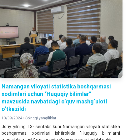
Namangan viloyati statistika boshqarmasi
xodimlari uchun “Huquqiy bilimlar”
mavzusida navbatdagi o‘quv mashg‘uloti
o‘tkazildi
13/09/2024 •
So'nggi yangiliklar
Joriy yilning 13- sentabr kuni Namangan viloyati statistika
boshqarmasi xodimlari ishtirokida "Huquqiy bilimlarni
mustahkamlash" mavzusida o‘quv seminari tashkil etildi.