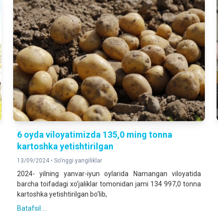
6 oyda viloyatimizda 135,0 ming tonna
kartoshka yetishtirilgan
13/09/2024 •
So'nggi yangiliklar
2024- yilning yanvar-iyun oylarida Namangan viloyatida
barcha toifadagi xo‘jaliklar tomonidan jami 134 997,0 tonna
kartoshka yetishtirilgan bo‘lib,
Batafsil ...