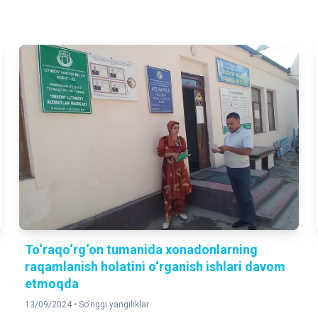
To‘raqo‘rg‘on tumanida хonadonlarning
raqamlanish holatini o‘rganish ishlari davom
etmoqda
13/09/2024 •
So'nggi yangiliklar