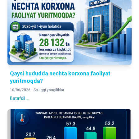
Qaysi hududda nechta korxona faoliyat
yuritmoqda?
10/06/2026 •
So'nggi yangiliklar
Batafsil ...