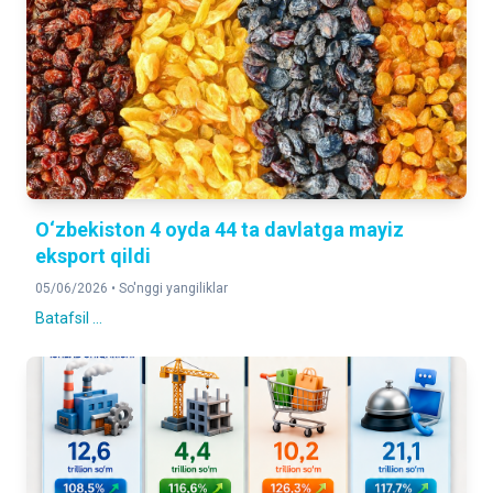
O‘zbekiston 4 oyda 44 ta davlatga mayiz
eksport qildi
05/06/2026 •
So'nggi yangiliklar
Batafsil ...