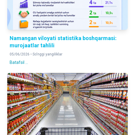
Namangan viloyati statistika boshqarmasi:
murojaatlar tahlili
05/06/2026 •
So'nggi yangiliklar
Batafsil ...