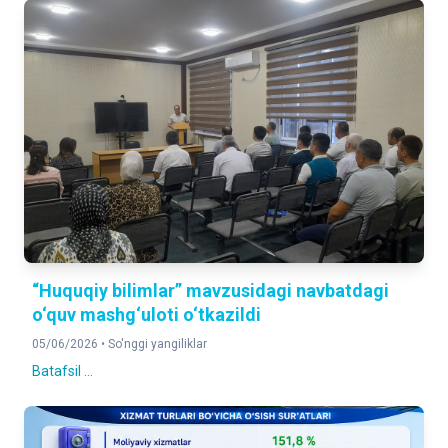
“Huquqiy bilimlar” mavzusidagi navbatdagi
o‘quv mashg‘uloti o‘tkazildi
05/06/2026 •
So'nggi yangiliklar
Batafsil ...