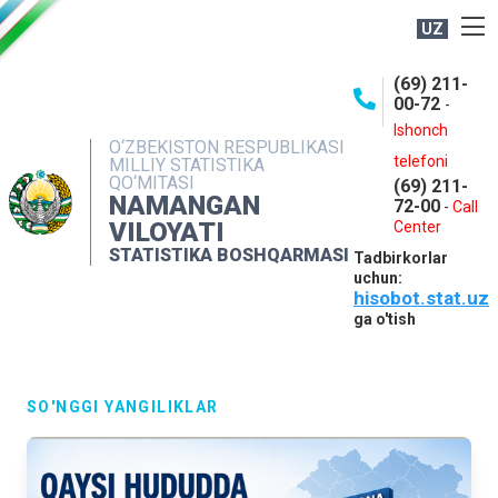
UZ
BOSHQARMA HAQIDA
(69) 211-
00-72
-
OCHIQ MA'LUMOTLAR
Ishonch
O‘ZBEKISTON RESPUBLIKASI
NASHRLAR
telefoni
MILLIY STATISTIKA
QO‘MITASI
(69) 211-
INTERAKTIV XIZMATLAR
NAMANGAN
72-00
-
Call
VILOYATI
MATBUOT XIZMATI
Center
STATISTIKA BOSHQARMASI
Tadbirkorlar
MUROJAATLAR
uchun:
hisobot.stat.uz
KONTAKTLAR
ga o'tish
SO'NGGI YANGILIKLAR