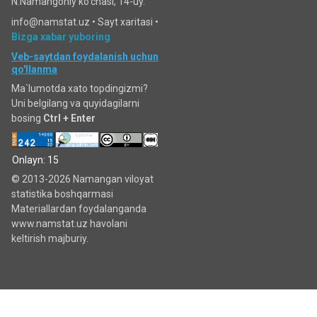
N.Namangoniy ko'chasi, 14-uy.
info@namstat.uz •
Sayt xaritasi
•
Bizga xabar yuboring
Veb-saytdan foydalanish uchun
qo'llanma
Ma`lumotda xato topdingizmi?
Uni belgilang va quyidagilarni
bosing
Ctrl + Enter
Onlayn: 15
© 2013-2026 Namangan viloyat
statistika boshqarmasi
Materiallardan foydalanganda
www.namstat.uz havolani
keltirish majburiy.