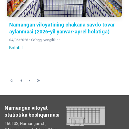
Namangan viloyatining chakana savdo tovar
aylanmasi (2026-yil yanvar-aprel holatiga)
04/06/2026 •
So'nggi yangiliklar
Batafsil ...
Namangan viloyat
statistika boshqarmasi
160133, Namangan sh,