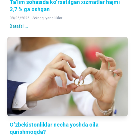
Ta’lim sohasida ko‘rsatilgan xizmatlar hajmi
3,7 % ga oshgan
08/06/2026 •
So'nggi yangiliklar
Batafsil ...
O‘zbekistonliklar necha yoshda oila
qurishmoqda?