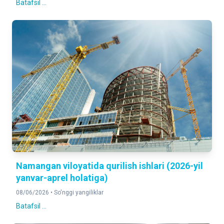
Batafsil ...
Namangan viloyatida qurilish ishlari (2026-yil
yanvar-aprel holatiga)
08/06/2026 •
So'nggi yangiliklar
Batafsil ...