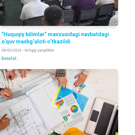
“Huquqiy bilimlar” mavzusidagi navbatdagi
o‘quv mashg‘uloti o‘tkazildi
08/05/2026 •
So'nggi yangiliklar
Batafsil ...