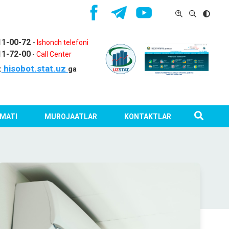
11-00-72
-
Ishonch telefoni
11-72-00
-
Call Center
hisobot.stat.uz
:
ga
MATI
MUROJAATLAR
KONTAKTLAR