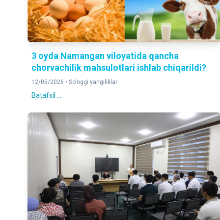
3 oyda Namangan viloyatida qancha
chorvachilik mahsulotlari ishlab chiqarildi?
12/05/2026 •
So'nggi yangiliklar
Batafsil ...