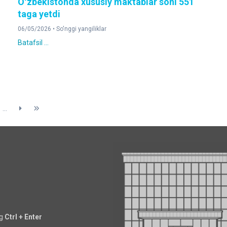
Oʻzbekistonda xususiy maktablar soni 551
taga yetdi
06/05/2026 •
So'nggi yangiliklar
Batafsil ...
...
ng
Ctrl + Enter