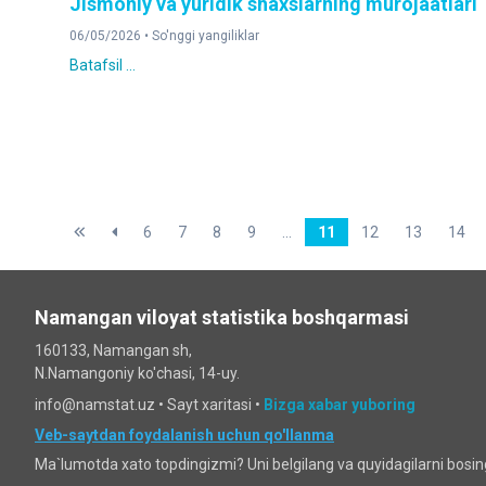
Jismoniy va yuridik shaxslarning murojaatlari
06/05/2026 •
So'nggi yangiliklar
Batafsil ...
6
7
8
9
...
11
12
13
14
Namangan viloyat statistika boshqarmasi
160133, Namangan sh,
N.Namangoniy ko'chasi, 14-uy.
info@namstat.uz •
Sayt xaritasi
•
Bizga xabar yuboring
Veb-saytdan foydalanish uchun qo'llanma
Ma`lumotda xato topdingizmi? Uni belgilang va quyidagilarni bosi