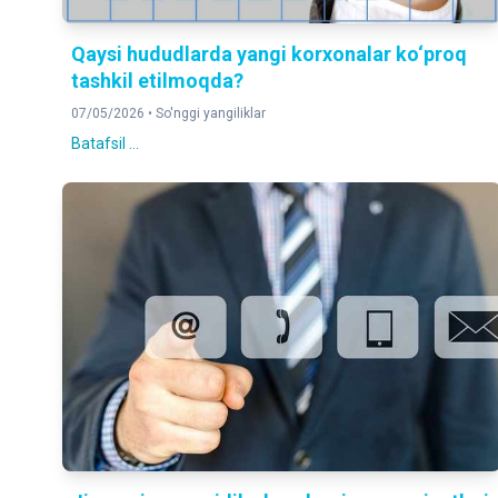
Qaysi hududlarda yangi korxonalar ko‘proq
tashkil etilmoqda?
07/05/2026 •
So'nggi yangiliklar
Batafsil ...