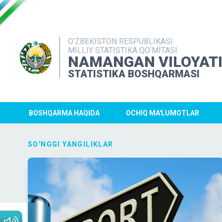
O‘ZBEKISTON RESPUBLIKASI
MILLIY STATISTIKA QO‘MITASI
NAMANGAN VILOYAT
STATISTIKA BOSHQARMASI
BOSHQARMA HAQIDA
OCHIQ MA'LUMOTLAR
SO'NGGI YANGILIKLAR