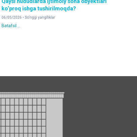
Qaysi hududlarda ijtimoiy soha obyektlari
ko‘proq ishga tushirilmoqda?
06/05/2026 •
So'nggi yangiliklar
Batafsil ...