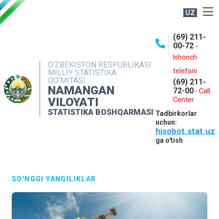
UZ
BOSHQARMA HAQIDA
(69) 211-
00-72
-
OCHIQ MA'LUMOTLAR
Ishonch
O‘ZBEKISTON RESPUBLIKASI
NASHRLAR
telefoni
MILLIY STATISTIKA
QO‘MITASI
(69) 211-
INTERAKTIV XIZMATLAR
NAMANGAN
72-00
-
Call
VILOYATI
MATBUOT XIZMATI
Center
STATISTIKA BOSHQARMASI
Tadbirkorlar
MUROJAATLAR
uchun:
hisobot.stat.uz
KONTAKTLAR
ga o'tish
SO'NGGI YANGILIKLAR