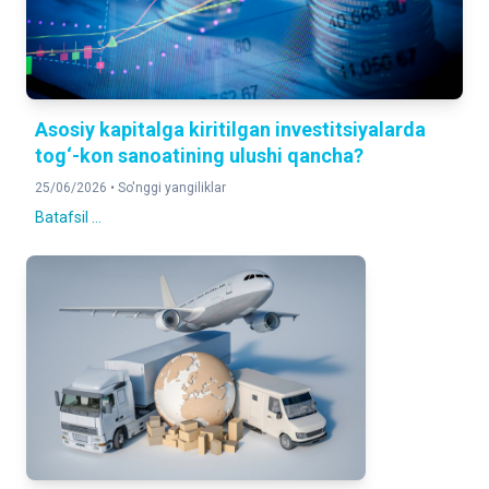
Asosiy kapitalga kiritilgan investitsiyalarda
tog‘-kon sanoatining ulushi qancha?
25/06/2026 •
So'nggi yangiliklar
Batafsil ...