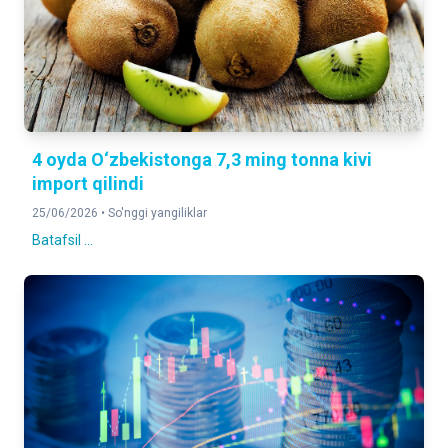
4 oyda O‘zbekistonga 7,3 ming tonna kivi
import qilindi
25/06/2026 •
So'nggi yangiliklar
Batafsil ...