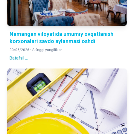
Namangan viloyatida umumiy ovqatlanish
korxonalari savdo aylanmasi oshdi
30/06/2026 •
So'nggi yangiliklar
Batafsil ...