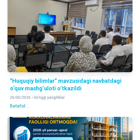
“Huquqiy bilimlar” mavzusidagi navbatdagi
o‘quv mashg‘uloti o‘tkazildi
26/06/2026 •
So'nggi yangiliklar
Batafsil ...