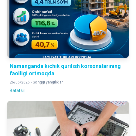
Namanganda kichik qurilish korxonalarining
faolligi ortmoqda
26/06/2026 •
So'nggi yangiliklar
Batafsil ...