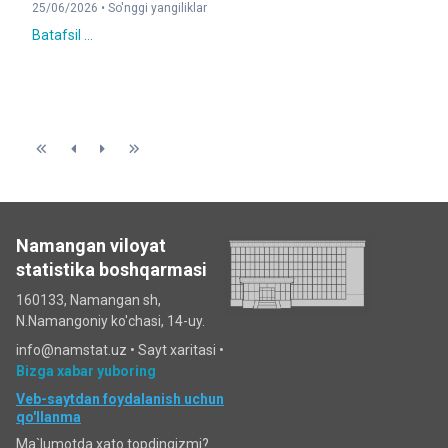
25/06/2026 •
So'nggi yangiliklar
Batafsil ...
Namangan viloyat
statistika boshqarmasi
160133, Namangan sh,
N.Namangoniy ko'chasi, 14-uy.
info@namstat.uz •
Sayt xaritasi
•
Bizga xabar yuboring
Veb-saytdan foydalanish uchun
qo'llanma
Ma`lumotda xato topdingizmi?