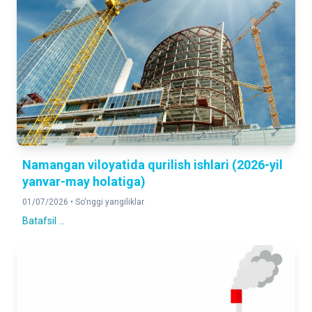
Namangan viloyatida qurilish ishlari (2026-yil
yanvar-may holatiga)
01/07/2026 •
So'nggi yangiliklar
Batafsil ...