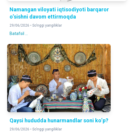
Namangan viloyati iqtisodiyoti barqaror
o‘sishni davom ettirmoqda
29/06/2026 •
So'nggi yangiliklar
Batafsil ...
Qaysi hududda hunarmandlar soni ko‘p?
29/06/2026 •
So'nggi yangiliklar