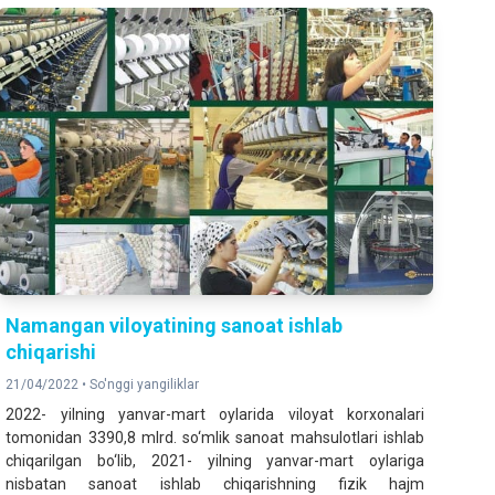
Namangan viloyatining sanoat ishlab
chiqarishi
21/04/2022 •
So'nggi yangiliklar
2022- yilning yanvar-mart oylarida viloyat korxonalari
tomonidan 3390,8 mlrd. so‘mlik sanoat mahsulotlari ishlab
chiqarilgan bo‘lib, 2021- yilning yanvar-mart oylariga
nisbatan sanoat ishlab chiqarishning fizik hajm