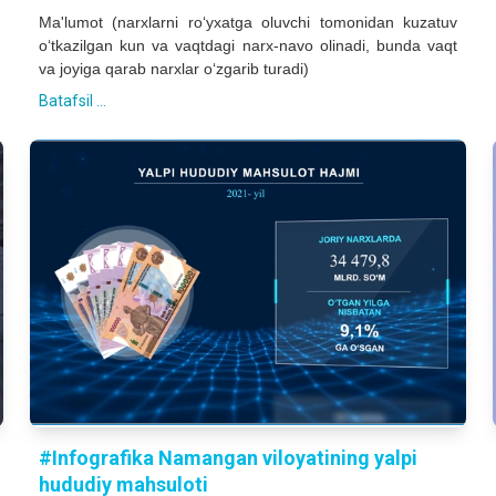
Ma'lumot (narxlarni ro‘yxatga oluvchi tomonidan kuzatuv
o‘tkazilgan kun va vaqtdagi narx-navo olinadi, bunda vaqt
va joyiga qarab narxlar o‘zgarib turadi)
Batafsil ...
#Infografika Namangan viloyatining yalpi
hududiy mahsuloti