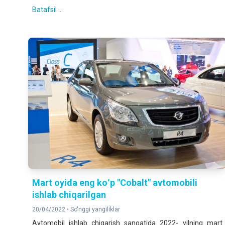
Batafsil ...
Mart oyida eng koʻp "Cobalt" avtomobili
ishlab chiqarilgan
20/04/2022 •
So'nggi yangiliklar
Avtomobil ishlab chiqarish sanoatida 2022- yilning mart