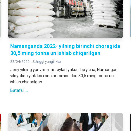
Namanganda 2022- yilning birinchi choragida
30,5 ming tonna un ishlab chiqarilgan
22/04/2022 •
So'nggi yangiliklar
Joriy yilning yanvar-mart oylari yakuni boʼyicha, Namangan
viloyatida yirik korxonalar tomonidan 30,5 ming tonna un
ishlab chiqarilgan.
Batafsil ...