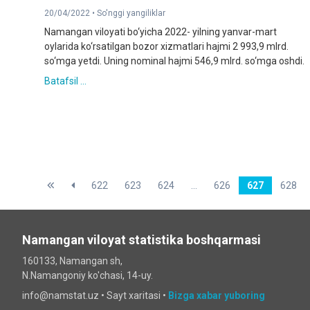
20/04/2022 •
So'nggi yangiliklar
Namangan viloyati bo‘yicha 2022- yilning yanvar-mart
oylarida ko‘rsatilgan bozor xizmatlari hajmi 2 993,9 mlrd.
so‘mga yetdi. Uning nominal hajmi 546,9 mlrd. so‘mga oshdi.
Batafsil ...
622
623
624
...
626
627
628
Namangan viloyat statistika boshqarmasi
160133, Namangan sh,
N.Namangoniy ko'chasi, 14-uy.
info@namstat.uz •
Sayt xaritasi
•
Bizga xabar yuboring