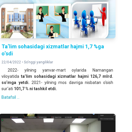
Ta‘lim sohasidagi xizmatlar hajmi 1,7 %ga
o‘sdi
22/04/2022 •
So'nggi yangiliklar
2022- yilning yanvar-mart oylarida Namangan
viloyatida
ta’lim sohasidagi xizmatlar hajmi 126,7 mlrd.
so‘mga yetdi.
2021- yilning mos davriga nisbatan o‘sish
sur‘ati
101,7 % ni tashkil etdi.
Batafsil ...