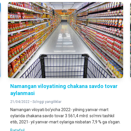
Namangan viloyatining chakana savdo tovar
aylanmasi
21/04/2022 •
So'nggi yangiliklar
Namangan viloyati bo‘yicha 2022- yilning yanvar-mart
oylarida chakana savdo tovar 3 561,4 mlrd. so‘mni tashkil
etib, 2021- yil yanvar-mart oylariga nisbatan 7,9 % ga o‘sgan.
Batafsil ...