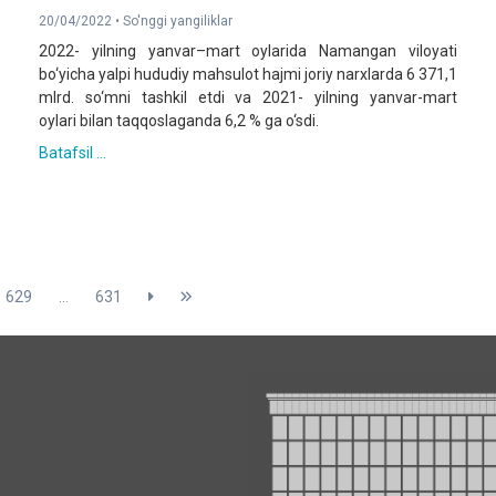
20/04/2022 •
So'nggi yangiliklar
2022- yilning yanvar–mart oylarida Namangan viloyati
bo‘yicha yalpi hududiy mahsulot hajmi joriy narxlarda 6 371,1
mlrd. so‘mni tashkil etdi va 2021- yilning yanvar-mart
oylari bilan taqqoslaganda 6,2 % ga o‘sdi.
Batafsil ...
629
...
631