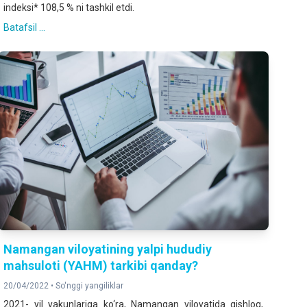
indeksi* 108,5 % ni tashkil etdi.
Batafsil ...
Namangan viloyatining yalpi hududiy
mahsuloti (YAHM) tarkibi qanday?
20/04/2022 •
So'nggi yangiliklar
2021- yil yakunlariga ko‘ra, Namangan viloyatida qishloq,