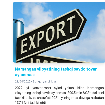
Namangan viloyatining tashqi savdo tovar
aylanmasi
21/04/2022 •
So'nggi yangiliklar
2022- yil yanvar-mart oylari yakuni bilan Namangan
viloyatning tashqi savdo aylanmasi 300,5 mln.AQSh dollarini
tashkil etib, o‘sish sur'ati 2021- yilning mos davriga nisbatan
137,1 %ni tashkil etdi.