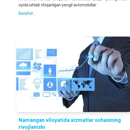
oyida ishlab chiqarilgan yengil avtomobillar:
Batafsil ...
Namangan viloyatida xizmatlar sohasining
rivojlanishi