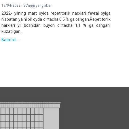
19/04/2022 •
So'nggi yangiliklar
2022- yilning mart oyida repetitorlik narxlari fevral oyiga
nisbatan yaʼni bir oyda oʻrtacha 0,5 % ga oshgan.Repetitorlik
narxlari yil boshidan buyon oʻrtacha 1,1 % ga oshgani
kuzatilgan.
Batafsil ...