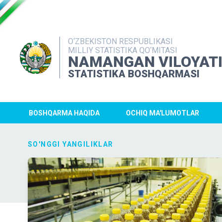
O‘ZBEKISTON RESPUBLIKASI
MILLIY STATISTIKA QO‘MITASI
NAMANGAN VILOYAT
STATISTIKA BOSHQARMASI
BOSHQARMA HAQIDA
OCHIQ MA'LUMOTLAR
SO'NGGI YANGILIKLAR