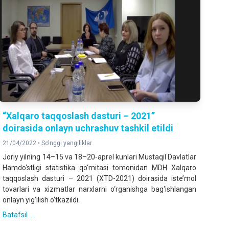
“Xalqaro taqqoslash dasturi – 2021”
doirasida onlayn uchrashuv tashkil etildi
21/04/2022 •
So'nggi yangiliklar
Joriy yilning 14–15 va 18–20-aprel kunlari Mustaqil Davlatlar
Hamdo‘stligi statistika qo‘mitasi tomonidan MDH Xalqaro
taqqoslash dasturi – 2021 (XTD-2021) doirasida iste’mol
tovarlari va xizmatlar narxlarni o‘rganishga bag‘ishlangan
onlayn yig‘ilish o‘tkazildi.
Batafsil ...