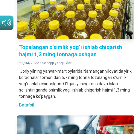
Tozalangan o‘simlik yog‘i ishlab chiqarish
hajmi 1,3 ming tonnaga oshgan
22/04/2022 •
So'nggi yangiliklar
Joriy yilning yanvar-mart oylarida Namangan viloyatida yirik
korxonalar tomonidan 5,7 ming tonna tozalangan oʼsimlik
yogʼi ishlab chiqarilgan. Oʼtgan yilning mos davri bilan
solishtirilganda oʼsimlik yogʼi ishlab chiqarish hajmi 1,3 ming
tonnaga ko‘paygan.
Batafsil ...