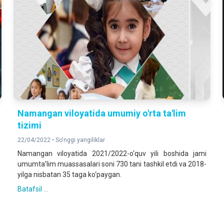
Namangan viloyatida umumiy o'rta ta'lim
tizimi
22/04/2022 •
So'nggi yangiliklar
Namangan viloyatida 2021/2022-o‘quv yili boshida jami
umumta’lim muassasalari soni 730 tani tashkil etdi va 2018-
yilga nisbatan 35 taga ko‘paygan.
Batafsil ...