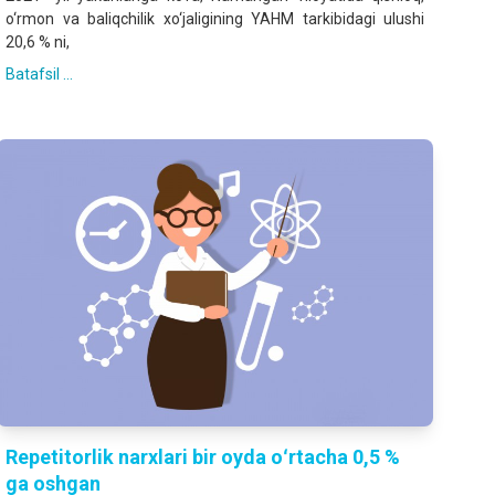
o‘rmon va baliqchilik xo‘jaligining YAHM tarkibidagi ulushi
20,6 % ni,
Batafsil ...
Repetitorlik narxlari bir oyda oʻrtacha 0,5 %
ga oshgan