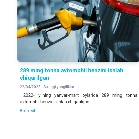
289 ming tonna avtomobil benzini ishlab
chiqarilgan
22/04/2022 •
So'nggi yangiliklar
2022- yilning yanvar-mart oylarida 289 ming tonna
avtomobil benzini ishlab chiqarilgan.
Batafsil ...