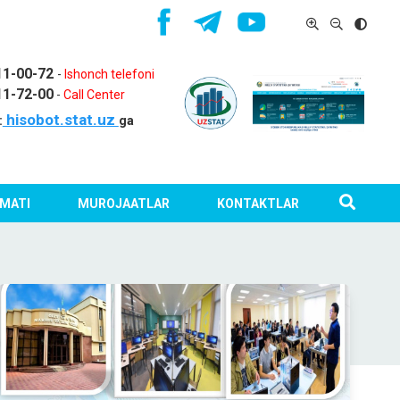
11-00-72
-
Ishonch telefoni
11-72-00
-
Call Center
hisobot.stat.uz
:
ga
MATI
MUROJAATLAR
KONTAKTLAR