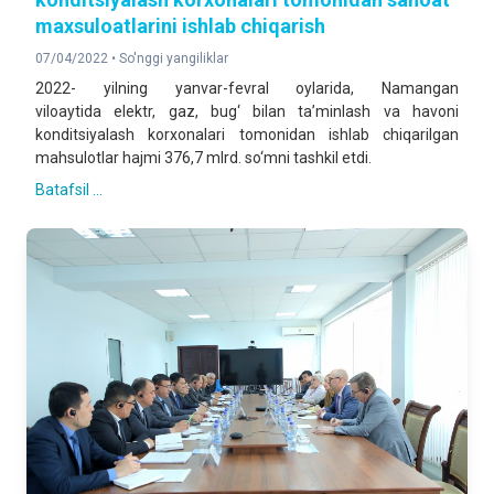
maxsuloatlarini ishlab chiqarish
07/04/2022 •
So'nggi yangiliklar
2022- yilning yanvar-fevral oylarida, Namangan
viloaytida elektr, gaz, bug‘ bilan ta’minlash va havoni
konditsiyalash korxonalari tomonidan ishlab chiqarilgan
mahsulotlar hajmi 376,7 mlrd. so‘mni tashkil etdi.
Batafsil ...