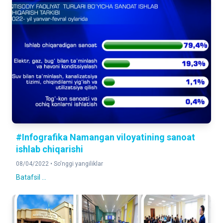
#Infografika Namangan viloyatining sanoat
ishlab chiqarishi
08/04/2022 •
So'nggi yangiliklar
Batafsil ...