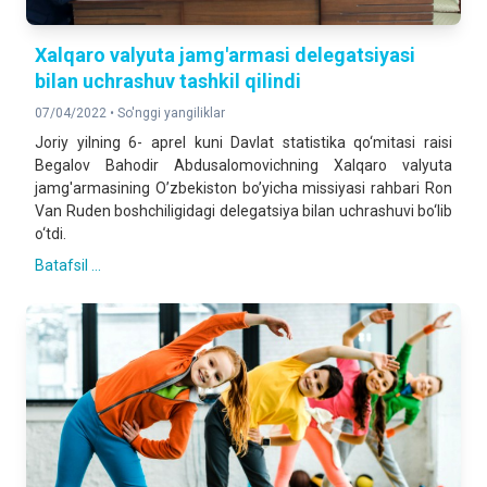
Xalqaro valyuta jamg'armasi delegatsiyasi
bilan uchrashuv tashkil qilindi
07/04/2022 •
So'nggi yangiliklar
Joriy yilning 6- aprel kuni Davlat statistika qo‘mitasi raisi
Begalov Bahodir Abdusalomovichning Xalqaro valyuta
jamg'armasining O’zbekiston bo’yicha missiyasi rahbari Ron
Van Ruden boshchiligidagi delegatsiya bilan uchrashuvi bo‘lib
o‘tdi.
Batafsil ...