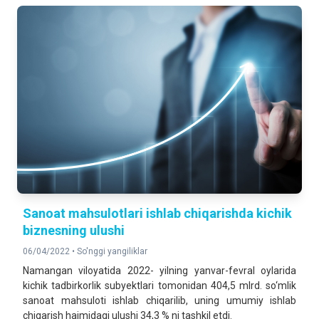
Sanoat mahsulotlari ishlab chiqarishda kichik
biznesning ulushi
06/04/2022 •
So'nggi yangiliklar
Namangan viloyatida 2022- yilning yanvar-fevral oylarida
kichik tadbirkorlik subyektlari tomonidan 404,5 mlrd. so‘mlik
sanoat mahsuloti ishlab chiqarilib, uning umumiy ishlab
chiqarish hajmidagi ulushi 34,3 % ni tashkil etdi.