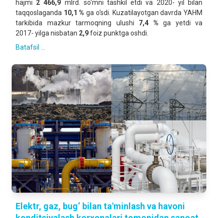
hajmi
2 466,9
mlrd. so‘mni tashkil etdi va 2020- yil bilan
taqqoslaganda
10,1 %
ga o‘sdi. Kuzatilayotgan davrda YAHM
tarkibida mazkur tarmoqning ulushi
7,4 %
ga yetdi va
2017- yilga nisbatan
2,9
foiz punktga oshdi.
Batafsil ...
Elektr, gaz, bug‘ bilan ta'minlash va havoni
konditsiyalash korxonalari tomonidan sanoat