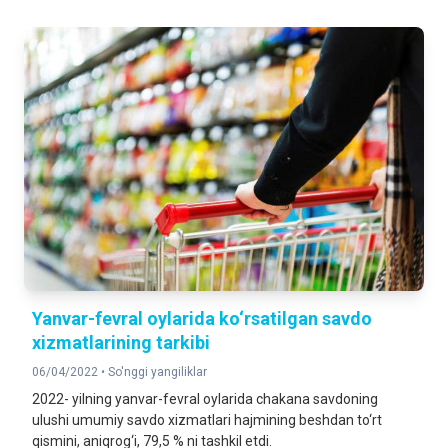
Yanvar-fevral oylarida ko‘rsatilgan savdo
xizmatlarining tarkibi
06/04/2022 •
So'nggi yangiliklar
2022- yilning yanvar-fevral oylarida chakana savdoning
ulushi umumiy savdo xizmatlari hajmining beshdan to‘rt
qismini, aniqrog‘i, 79,5 % ni tashkil etdi.