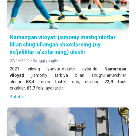
Namangan viloyati jismoniy mashg‘ulotlar
bilan shug‘ullangan shaxslarning (uy
xo‘jaliklari a’zolarining) ulushi
07/04/2022 •
So'nggi yangiliklar
2021- yilning yanvar-dekabr oylarida
Namangan
viloyati
jismoniy tarbiya bilan shugʻullanuvchilar
ulushi
68,4
foizni tashkil etib, ulardan
72,9
foizi
erkaklar,
63,7
foizi ayollardir.
Batafsil ...