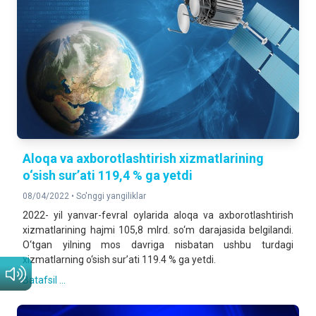
Aloqa va axborotlashtirish xizmatlarining
o‘sish sur’ati 119,4 % ga yetdi
08/04/2022 •
So'nggi yangiliklar
2022- yil yanvar-fevral oylarida aloqa va axborotlashtirish
xizmatlarining hajmi 105,8 mlrd. so‘m darajasida belgilandi.
O‘tgan yilning mos davriga nisbatan ushbu turdagi
xizmatlarning o‘sish sur’ati 119.4 % ga yetdi.
Batafsil ...