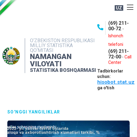
UZ
BOSHQARMA HAQIDA
(69) 211-
00-72
-
OCHIQ MA'LUMOTLAR
Ishonch
O‘ZBEKISTON RESPUBLIKASI
NASHRLAR
telefoni
MILLIY STATISTIKA
QO‘MITASI
(69) 211-
INTERAKTIV XIZMATLAR
NAMANGAN
72-00
-
Call
VILOYATI
MATBUOT XIZMATI
Center
STATISTIKA BOSHQARMASI
Tadbirkorlar
MUROJAATLAR
uchun:
hisobot.stat.uz
KONTAKTLAR
ga o'tish
SO'NGGI YANGILIKLAR