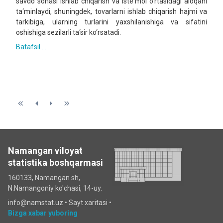
savdo sohasi ishlab chiqarish va iste‘mol o‘rtasidagi aloqani
ta‘minlaydi, shuningdek, tovarlarni ishlab chiqarish hajmi va
tarkibiga, ularning turlarini yaxshilanishiga va sifatini
oshishiga sezilarli ta‘sir ko‘rsatadi.
Batafsil ...
Namangan viloyat
statistika boshqarmasi
160133, Namangan sh,
N.Namangoniy ko'chasi, 14-uy.
info@namstat.uz •
Sayt xaritasi
•
Bizga xabar yuboring