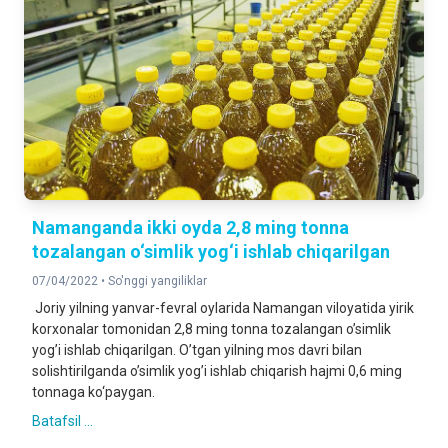
Namanganda ikki oyda 2,8 ming tonna
tozalangan o‘simlik yog‘i ishlab chiqarilgan
07/04/2022 •
So'nggi yangiliklar
Joriy yilning yanvar-fevral oylarida Namangan viloyatida yirik
korxonalar tomonidan 2,8 ming tonna tozalangan oʼsimlik
yogʼi ishlab chiqarilgan. Oʼtgan yilning mos davri bilan
solishtirilganda oʼsimlik yogʼi ishlab chiqarish hajmi 0,6 ming
tonnaga ko‘paygan.
Batafsil ...