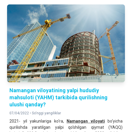
Namangan viloyatining yalpi hududiy
mahsuloti (YAHM) tarkibida qurilishning
ulushi qanday?
07/04/2022 •
So'nggi yangiliklar
2021- yil yakunlariga ko‘ra,
Namangan
viloyati
bo‘yicha
qurilishda yaratilgan yalpi qo‘shilgan qiymat (YAQQ)