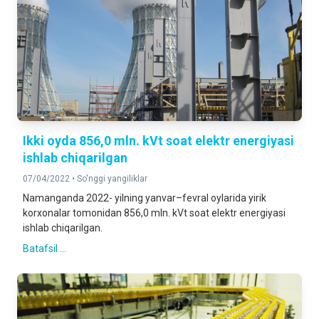
Ikki oyda 856,0 mln. kVt soat elektr energiyasi
ishlab chiqarilgan
07/04/2022 •
So'nggi yangiliklar
Namanganda 2022- yilning yanvar–fevral oylarida yirik
korxonalar tomonidan 856,0 mln. kVt soat elektr energiyasi
ishlab chiqarilgan.
Batafsil ...