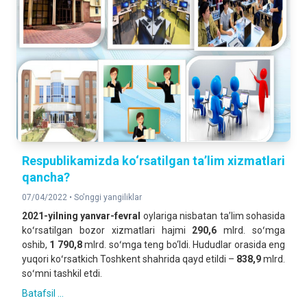
Respublikamizda ko‘rsatilgan ta’lim xizmatlari
qancha?
07/04/2022 •
So'nggi yangiliklar
2021-yilning yanvar-fevral
oylariga nisbatan taʼlim sohasida
koʻrsatilgan bozor xizmatlari hajmi
290,6
mlrd. soʻmga
oshib,
1 790,8
mlrd. soʻmga teng bo‘ldi. Hududlar orasida eng
yuqori koʻrsatkich Toshkent shahrida qayd etildi –
838,9
mlrd.
soʻmni tashkil etdi.
Batafsil ...