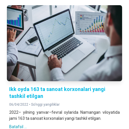
Ikk oyda 163 ta sanoat korxonalari yangi
tashkil etilgan
06/04/2022 •
So'nggi yangiliklar
2022– yilning yanvar–fevral oylarida Namangan viloyatida
jami 163 ta sanoat korxonalari yangi tashkil etilgan.
Batafsil ...