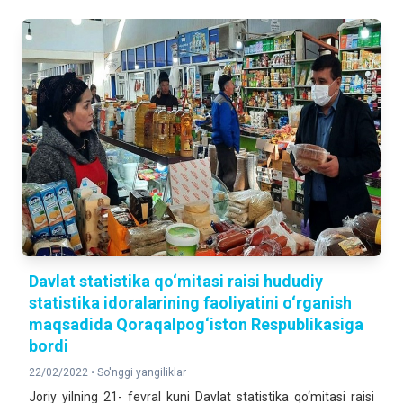
Davlat statistika qo‘mitasi raisi hududiy
statistika idoralarining faoliyatini o‘rganish
maqsadida Qoraqalpog‘iston Respublikasiga
bordi
22/02/2022 •
So'nggi yangiliklar
Joriy yilning 21- fevral kuni Davlat statistika qo‘mitasi raisi