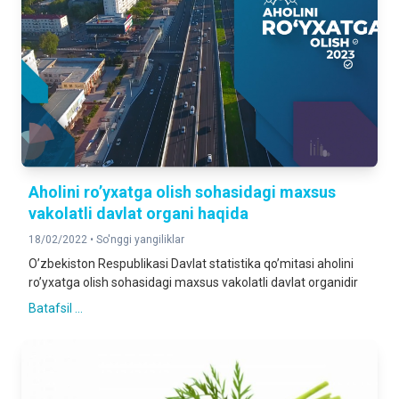
Аholini roʼyxatga olish sohasidagi maxsus
vakolatli davlat organi haqida
18/02/2022 •
So'nggi yangiliklar
Oʼzbekiston Respublikasi Davlat statistika qoʼmitasi aholini
roʼyxatga olish sohasidagi maxsus vakolatli davlat organidir
Batafsil ...