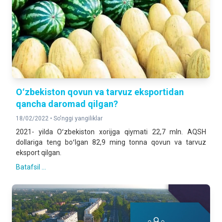
Oʻzbekiston qovun va tarvuz eksportidan
qancha daromad qilgan?
18/02/2022 •
So'nggi yangiliklar
2021- yilda Oʻzbekiston xorijga qiymati 22,7 mln. AQSH
dollariga teng boʻlgan 82,9 ming tonna qovun va tarvuz
eksport qilgan.
Batafsil ...