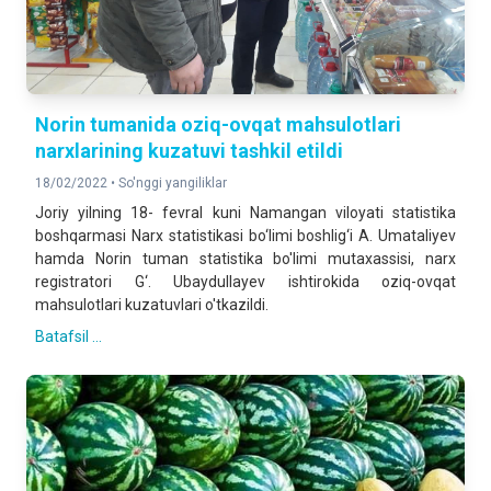
Norin tumanida oziq-ovqat mahsulotlari
narxlarining kuzatuvi tashkil etildi
18/02/2022 •
So'nggi yangiliklar
Joriy yilning 18- fevral kuni Namangan viloyati statistika
boshqarmasi Narx statistikasi bo‘limi boshlig‘i A. Umataliyev
hamda Norin tuman statistika bo'limi mutaxassisi, narx
registratori G‘. Ubaydullayev ishtirokida oziq-ovqat
mahsulotlari kuzatuvlari o'tkazildi.
Batafsil ...