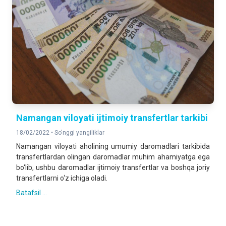
Namangan viloyati ijtimoiy transfertlar tarkibi
18/02/2022 •
So'nggi yangiliklar
Namangan viloyati aholining umumiy daromadlari tarkibida
transfertlardan olingan daromadlar muhim ahamiyatga ega
bo‘lib, ushbu daromadlar ijtimoiy transfertlar va boshqa joriy
transfertlarni o‘z ichiga oladi.
Batafsil ...