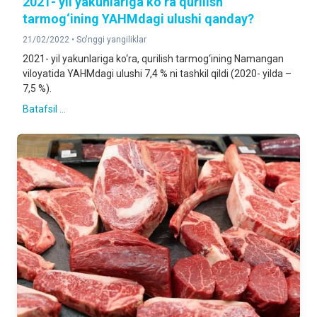
2021- yil yakunlariga ko‘ra qurilish
tarmog‘ining YAHMdagi ulushi qanday?
21/02/2022 •
So'nggi yangiliklar
2021- yil yakunlariga ko‘ra, qurilish tarmog‘ining Namangan
viloyatida YAHMdagi ulushi 7,4 % ni tashkil qildi (2020- yilda –
7,5 %).
Batafsil ...