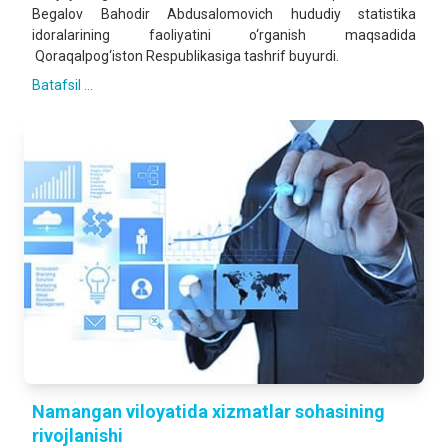
Begalov Bahodir Abdusalomovich hududiy statistika
idoralarining faoliyatini o‘rganish maqsadida
Qoraqalpog‘iston Respublikasiga tashrif buyurdi.
Batafsil ...
Namangan viloyatida xizmatlar sohasining
rivojlanishi