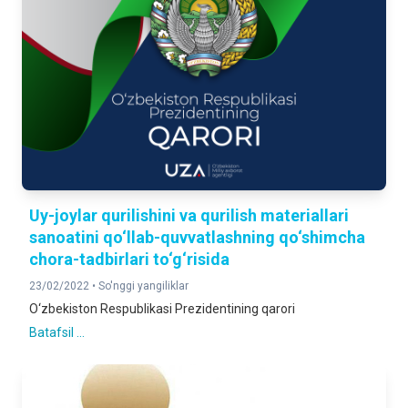
Uy-joylar qurilishini va qurilish materiallari
sanoatini qo‘llab-quvvatlashning qo‘shimcha
chora-tadbirlari to‘g‘risida
23/02/2022 •
So'nggi yangiliklar
O‘zbekiston Respublikasi Prezidentining qarori
Batafsil ...