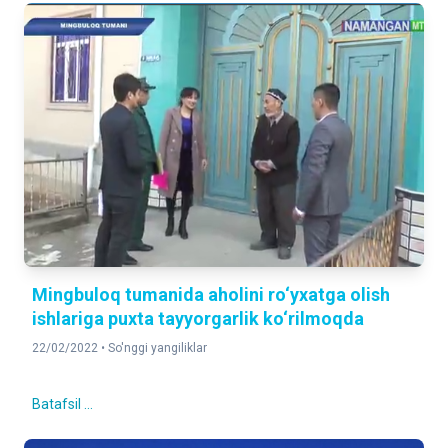
Mingbuloq tumanida aholini ro‘yxatga olish
ishlariga puxta tayyorgarlik ko‘rilmoqda
22/02/2022 •
So'nggi yangiliklar
Batafsil ...