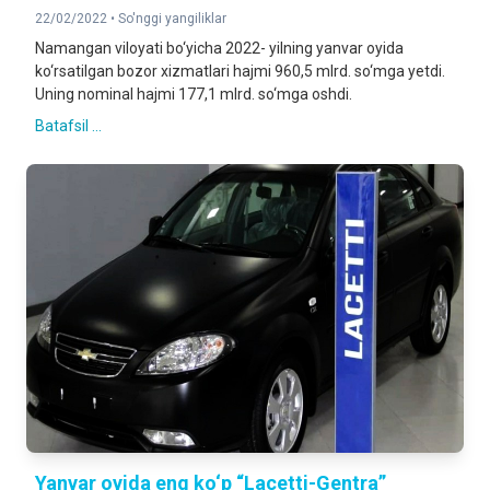
22/02/2022 •
So'nggi yangiliklar
Namangan viloyati bo‘yicha 2022- yilning yanvar oyida
ko‘rsatilgan bozor xizmatlari hajmi 960,5 mlrd. so‘mga yetdi.
Uning nominal hajmi 177,1 mlrd. so‘mga oshdi.
Batafsil ...
Yanvar oyida eng ko‘p “Lacetti-Gentra”