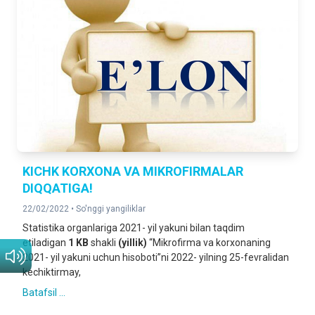
KICHK KORXONA VA MIKROFIRMALAR
DIQQATIGA!
22/02/2022 •
So'nggi yangiliklar
Statistika organlariga 2021- yil yakuni bilan taqdim
etiladigan
1 KB
shakli
(yillik)
“Mikrofirma va korxonaning
2021- yil yakuni uchun hisoboti”ni 2022- yilning 25-fevralidan
kechiktirmay,
Batafsil ...