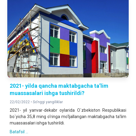
2021- yilda qancha maktabgacha ta’lim
muassasalari ishga tushirildi?
22/02/2022 •
So'nggi yangiliklar
2021- yil yanvar-dekabr oylarida O`zbekiston Respublikasi
bo`yicha 35,8 ming o‘ringa mo‘ljallangan maktabgacha ta’lim
muassasalari ishga tushirildi.
Batafsil ...