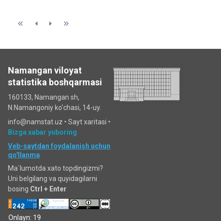
Namangan viloyat
statistika boshqarmasi
160133, Namangan sh,
N.Namangoniy ko'chasi, 14-uy.
info@namstat.uz •
Sayt xaritasi
•
Bizga xabar yuboring
Veb-saytdan foydalanish uchun
qo'llanma
Ma`lumotda xato topdingizmi?
Uni belgilang va quyidagilarni
bosing
Ctrl + Enter
Onlayn: 19