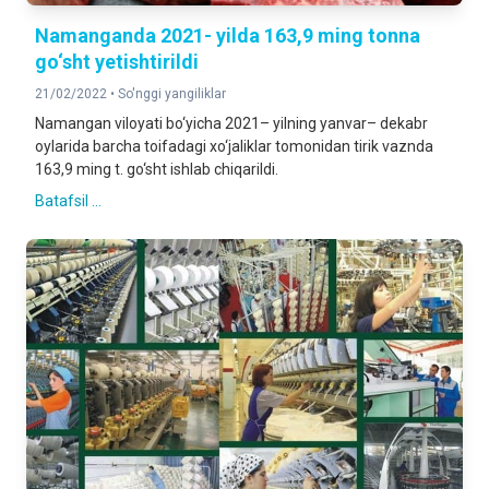
Namanganda 2021- yilda 163,9 ming tonna
go‘sht yetishtirildi
21/02/2022 •
So'nggi yangiliklar
Namangan viloyati bo‘yicha 2021– yilning yanvar– dekabr
oylarida barcha toifadagi xo‘jaliklar tomonidan tirik vaznda
163,9 ming t. go‘sht ishlab chiqarildi.
Batafsil ...