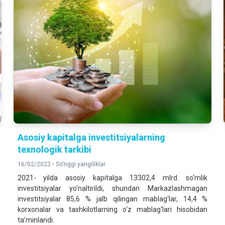
Asosiy kapitalga investitsiyalarning
texnologik tarkibi
16/02/2022 •
So'nggi yangiliklar
2021- yilda asosiy kapitalga 13302,4 mlrd. so‘mlik
investitsiyalar yo‘naltirildi, shundan Markazlashmagan
investitsiyalar 85,6 % jalb qilingan mablag‘lar, 14,4 %
korxonalar va tashkilotlarning o‘z mablag‘lari hisobidan
ta’minlandi.