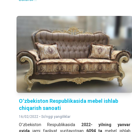
Oʻzbekiston Respublikasida mebel ishlab
chiqarish sanoati
16/02/2022 •
So'nggi yangiliklar
Oʻzbekiston Respublikasida
2022- yilning yanvar
oyida
jami faoliyat yuritayotgan
6094 ta
mebel ishlab