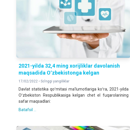
2021-yilda 32,4 ming xorijliklar davolanish
maqsadida Oʻzbekistonga kelgan
17/02/2022 •
So'nggi yangiliklar
Davlat statistika qoʻmitasi maʼlumotlariga koʻra, 2021-yilda
Oʻzbekiston Respublikasiga kelgan chet el fuqarolarining
safar maqsadlari:
Batafsil ...