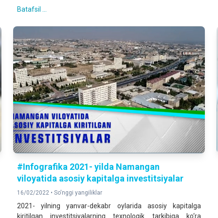
Batafsil ...
#Infografika 2021- yilda Namangan
viloyatida asosiy kapitalga investitsiyalar
16/02/2022 •
So'nggi yangiliklar
2021- yilning yanvar-dekabr oylarida asosiy kapitalga
kiritilgan investitsiyalarning texnologik tarkibiga ko‘ra