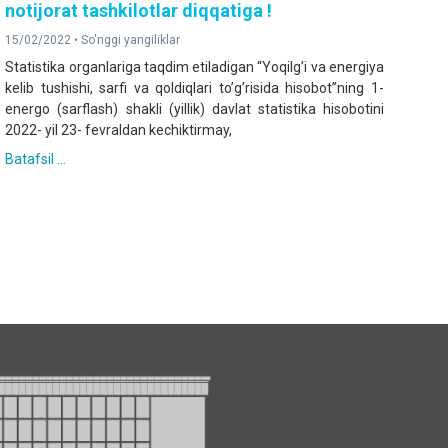
notijorat tashkilotlar diqqatiga !
15/02/2022 •
So'nggi yangiliklar
Statistika organlariga taqdim etiladigan “Yoqilg’i va energiya
kelib tushishi, sarfi va qoldiqlari to’g’risida hisobot”ning 1-
energo (sarflash) shakli (yillik) davlat statistika hisobotini
2022- yil 23- fevraldan kechiktirmay,
Batafsil ...