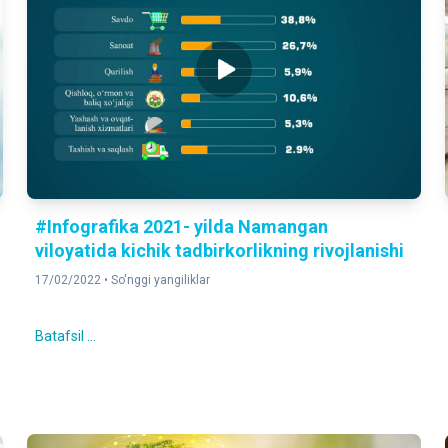
#Infografika 2021- yilda Namangan
viloyatida kichik tadbirkorlikning rivojlanishi
17/02/2022 •
So'nggi yangiliklar
Batafsil ...