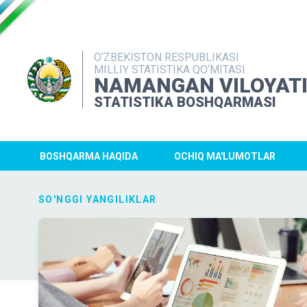
O‘ZBEKISTON RESPUBLIKASI
MILLIY STATISTIKA QO‘MITASI
NAMANGAN VILOYAT
STATISTIKA BOSHQARMASI
BOSHQARMA HAQIDA
OCHIQ MA'LUMOTLAR
SO'NGGI YANGILIKLAR