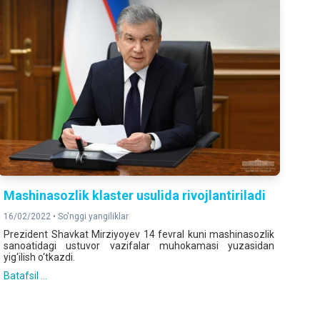
Mashinasozlik klaster usulida rivojlantiriladi
16/02/2022 •
So'nggi yangiliklar
Prezident Shavkat Mirziyoyev 14 fevral kuni mashinasozlik
sanoatidagi ustuvor vazifalar muhokamasi yuzasidan
yig‘ilish o‘tkazdi.
Batafsil ...