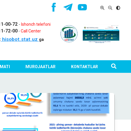
11-00-72
-
Ishonch telefoni
11-72-00
-
Call Center
hisobot.stat.uz
:
ga
MATI
MUROJAATLAR
KONTAKTLAR