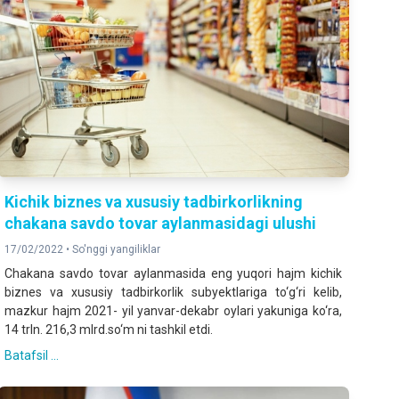
Kichik biznes va xususiy tadbirkorlikning
chakana savdo tovar aylanmasidagi ulushi
17/02/2022 •
So'nggi yangiliklar
Chakana savdo tovar aylanmasida eng yuqori hajm kichik
biznes va xususiy tadbirkorlik subyektlariga to‘g‘ri kelib,
mazkur hajm 2021- yil yanvar-dekabr oylari yakuniga ko‘ra,
14 trln. 216,3 mlrd.so‘m ni tashkil etdi.
Batafsil ...