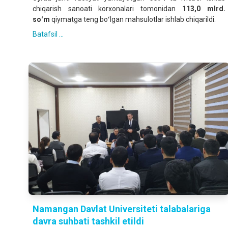
chiqarish sanoati korxonalari tomonidan
113,0 mlrd.
soʻm
qiymatga teng boʻlgan mahsulotlar ishlab chiqarildi.
Batafsil ...
Namangan Davlat Universiteti talabalariga
davra suhbati tashkil etildi