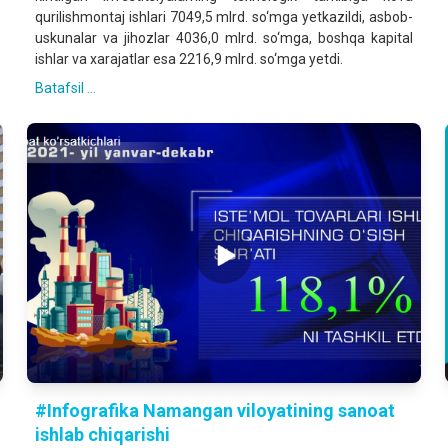
qurilishmontaj ishlari 7049,5 mlrd. so‘mga yetkazildi, asbob-
uskunalar va jihozlar 4036,0 mlrd. so‘mga, boshqa kapital
ishlar va xarajatlar esa 2216,9 mlrd. so‘mga yetdi.
Batafsil ...
#Infografika Namangan viloyatining sanoat
ishlab chiqarishi