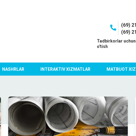
(69) 2
(69) 2
I
Tadbirkorlar uchun
o'tish
NASHRLAR
INTERAKTIV XIZMATLAR
MATBUOT XIZ