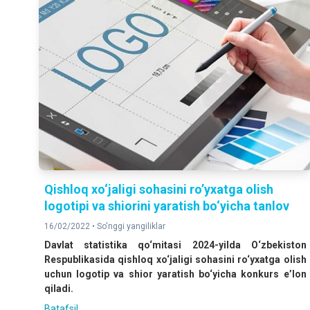
Qishloq xo‘jaligi sohasini ro’yxatga olish
logotipi va shiorini yaratish bo‘yicha tanlov
16/02/2022 •
So'nggi yangiliklar
Davlat statistika qo‘mitasi
2024
-yilda O‘zbekiston
Respublikasida qishloq xo‘jaligi sohasini ro‘yxatga olish
uchun logotip va shior yaratish bo‘yicha konkurs e’lon
qiladi.
Batafsil ...