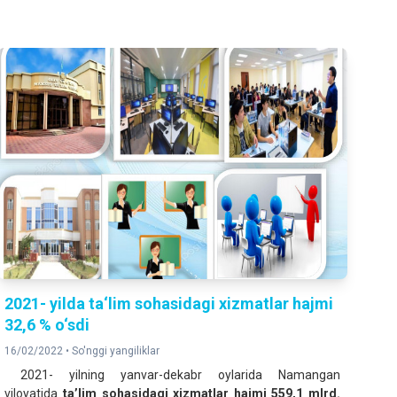
2021- yilda ta‘lim sohasidagi xizmatlar hajmi
32,6 % o‘sdi
16/02/2022 •
So'nggi yangiliklar
2021- yilning yanvar-dekabr oylarida Namangan
viloyatida
ta’lim sohasidagi xizmatlar hajmi 559,1 mlrd.