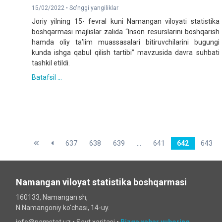
15/02/2022 •
So'nggi yangiliklar
Joriy yilning 15- fevral kuni Namangan viloyati statistika
boshqarmasi majlislar zalida “Inson resurslarini boshqarish
hamda oliy ta’lim muassasalari bitiruvchilarini bugungi
kunda ishga qabul qilish tartibi” mavzusida davra suhbati
tashkil etildi.
Batafsil ...
637
638
639
...
641
642
643
Namangan viloyat statistika boshqarmasi
160133, Namangan sh,
N.Namangoniy ko'chasi, 14-uy.