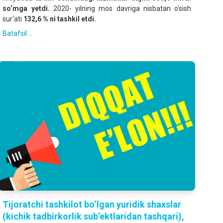
so‘mga yetdi.
2020- yilning mos davriga nisbatan o‘sish
sur‘ati
132,6 % ni tashkil etdi.
Batafsil ...
Tijoratchi tashkilot bo‘lgan yuridik shaxslar
(kichik tadbirkorlik sub’ektlaridan tashqari),