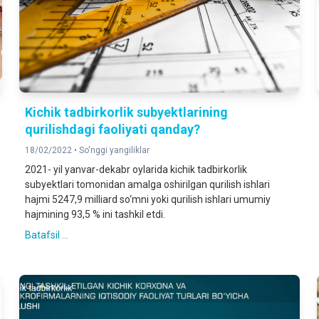
Kichik tadbirkorlik subyektlarining
qurilishdagi faoliyati qanday?
18/02/2022 •
So'nggi yangiliklar
2021- yil yanvar-dekabr oylarida kichik tadbirkorlik
subyektlari tomonidan amalga oshirilgan qurilish ishlari
hajmi 5247,9 milliard so‘mni yoki qurilish ishlari umumiy
hajmining 93,5 % ini tashkil etdi.
Batafsil ...