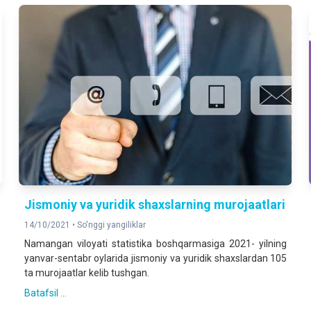
Jismoniy va yuridik shaxslarning murojaatlari
14/10/2021 •
So'nggi yangiliklar
Namangan viloyati statistika boshqarmasiga 2021- yilning
yanvar-sentabr oylarida jismoniy va yuridik shaxslardan 105
ta murojaatlar kelib tushgan.
Batafsil ...