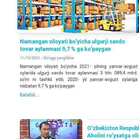
Namangan viloyati bo‘yicha ulgurji savdo
tovar aylanmasi 9,7 % ga ko‘paygan
11/10/2021 •
So'nggi yangiliklar
Namangan viloyati bo‘yicha 2021- yilning yanvar-avgust
oylarida ulgurji savdo tovar aylanmasi 3 trln. 089,4 mlrd.
so‘m ni tashkil etib, 2020- yil yanvar-avgust oylariga
nisbatan 9,7 % ga ko‘рaygan
Batafsil ...
O‘zbekiston Respubl
Aholini ro‘yxatga oli