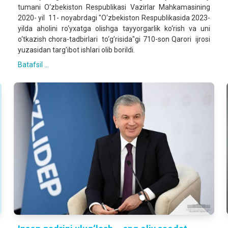
tumani O‘zbekiston Respublikasi Vazirlar Mahkamasining
2020- yil 11- noyabrdagi "O‘zbekiston Respublikasida 2023-
yilda aholini ro‘yxatga olishga tayyorgarlik ko‘rish va uni
o‘tkazish chora-tadbirlari to‘g’risida"gi 710-son Qarori ijrosi
yuzasidan targ’ibot ishlari olib borildi.
Batafsil ...