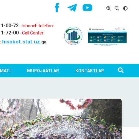
11-00-72
-
Ishonch telefoni
11-72-00
-
Call Center
hisobot.stat.uz
:
ga
MATI
MUROJAATLAR
KONTAKTLAR