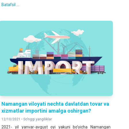
Batafsil ...
Namangan viloyati nechta davlatdan tovar va
xizmatlar importini amalga oshirgan?
12/10/2021 •
So'nggi yangiliklar
2021- yil yanvar-avgust oyi yakuni bo’yicha Namangan