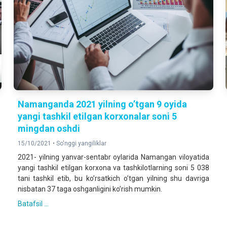
Namanganda 2021 yilning oʼtgan 9 oyida
yangi tashkil etilgan korxonalar soni 5
mingdan oshdi
15/10/2021 •
So'nggi yangiliklar
2021- yilning yanvar-sentabr oylarida Namangan viloyatida
yangi tashkil etilgan korxona va tashkilotlarning soni 5 038
tani tashkil etib, bu koʼrsatkich oʼtgan yilning shu davriga
nisbatan 37 taga oshganligini koʼrish mumkin.
Batafsil ...