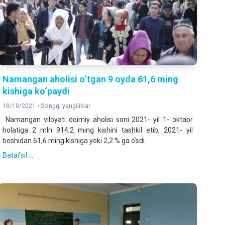
Namangan aholisi o‘tgan 9 oyda 61,6 ming
kishiga ko‘paydi
18/10/2021 •
So'nggi yangiliklar
Namangan viloyati doimiy aholisi soni 2021- yil 1- oktabr
holatiga 2 mln 914,2 ming kishini tashkil etib, 2021- yil
boshidan 61,6 ming kishiga yoki 2,2 % ga oʼsdi.
Batafsil ...