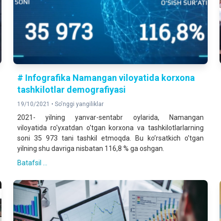
# Infografika Namangan viloyatida korxona
tashkilotlar demografiyasi
19/10/2021 •
So'nggi yangiliklar
2021- yilning yanvar-sentabr oylarida, Namangan
viloyatida ro'yxatdan o'tgan korxona va tashkilotlarlarning
soni 35 973 tani tashkil etmoqda. Bu koʼrsatkich oʼtgan
yilning shu davriga nisbatan 116,8 % ga oshgan.
Batafsil ...