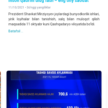
Inson qadrini ulug‘lash – eng oliy saodat
11/10/2021 •
So'nggi yangiliklar
Prezident Shavkat Mirziyoyev joylardagi bunyodkorlik ishlari,
yirik loyihalar bilan tanishish, xalq bilan muloqot qilish
maqsadida 11 oktyabr kuni Qashqadaryo viloyatida bo‘ldi.
Batafsil ...