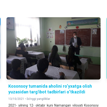
Kosonsoy tumanida aholini ro‘yxatga olish
yuzasidan targ'ibot tadbirlari o‘tkazildi
13/10/2021 •
So'nggi yangiliklar
2021- yilning 12- oktabr kuni Namangan viloyati Kosonsoy