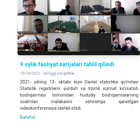
9 oylik faoliyat natijalari tahlil qilindi
15/10/2021 •
So'nggi yangiliklar
2021- yilning 13- oktabr kuni Davlat statistika qo‘mitasi
Statistik registrlarni yuritish va tizimli xizmat ko‘rsatish
boshqarmasi tomonidan hududiy boshqarmalarning
xodimlari malakasini oshirishga qaratilgan
videokonferensiya tashkil etildi.
Batafsil ...