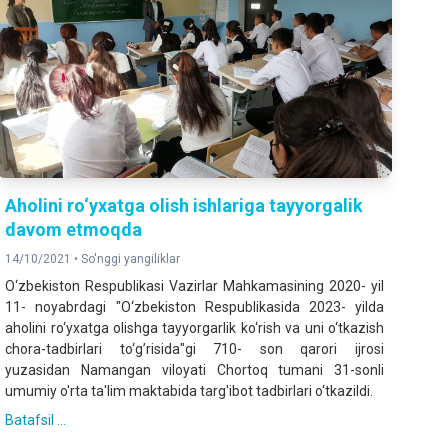
Aholini ro‘yxatga olish ishlariga tayyorgalik
davom etmoqda
14/10/2021 •
So'nggi yangiliklar
O‘zbekiston Respublikasi Vazirlar Mahkamasining 2020- yil
11- noyabrdagi "O‘zbekiston Respublikasida 2023- yilda
aholini ro‘yxatga olishga tayyorgarlik ko‘rish va uni o‘tkazish
chora-tadbirlari to‘g’risida"gi 710- son qarori ijrosi
yuzasidan Namangan viloyati Chortoq tumani 31-sonli
umumiy o'rta ta'lim maktabida targ'ibot tadbirlari o‘tkazildi.
Batafsil ...