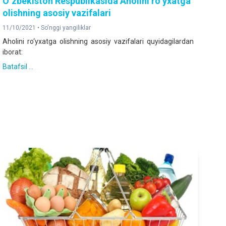
O‘zbekiston Respublikasida Аholini ro‘yxatga
olishning asosiy vazifalari
11/10/2021 •
So'nggi yangiliklar
Аholini ro‘yxatga olishning asosiy vazifalari quyidagilardan
iborat:
Batafsil ...