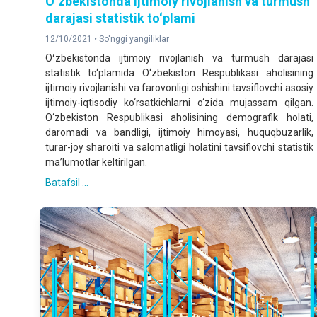
Oʻzbekistonda ijtimoiy rivojlanish va turmush
darajasi statistik to‘plami
12/10/2021 •
So'nggi yangiliklar
Oʻzbekistonda ijtimoiy rivojlanish va turmush darajasi
statistik to‘plamida O‘zbekiston Respublikasi aholisining
ijtimoiy rivojlanishi va farovonligi oshishini tavsiflovchi asosiy
ijtimoiy-iqtisodiy ko‘rsatkichlarni o‘zida mujassam qilgan.
O‘zbekiston Respublikasi aholisining demografik holati,
daromadi va bandligi, ijtimoiy himoyasi, huquqbuzarlik,
turar-joy sharoiti va salomatligi holatini tavsiflovchi statistik
ma’lumotlar keltirilgan.
Batafsil ...