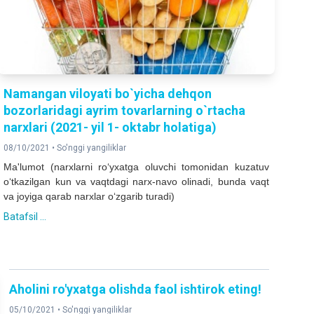
Namangan viloyati bo`yicha dehqon
bozorlaridagi ayrim tovarlarning o`rtacha
narxlari (2021- yil 1- oktabr holatiga)
08/10/2021 •
So'nggi yangiliklar
Ma'lumot (narxlarni ro‘yxatga oluvchi tomonidan kuzatuv
o‘tkazilgan kun va vaqtdagi narx-navo olinadi, bunda vaqt
va joyiga qarab narxlar o‘zgarib turadi)
Batafsil ...
Aholini ro'yxatga olishda faol ishtirok eting!
05/10/2021 •
So'nggi yangiliklar