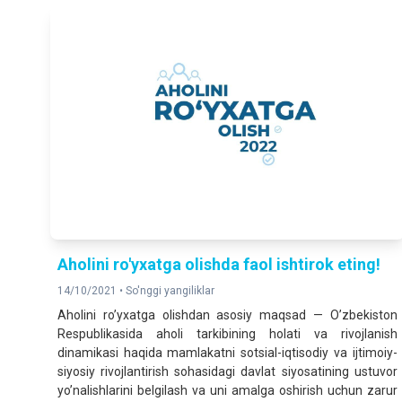
Aholini ro'yxatga olishda faol ishtirok eting!
14/10/2021 •
So'nggi yangiliklar
Аholini roʼyxatga olishdan asosiy maqsad — Oʼzbekiston
Respublikasida aholi tarkibining holati va rivojlanish
dinamikasi haqida mamlakatni sotsial-iqtisodiy va ijtimoiy-
siyosiy rivojlantirish sohasidagi davlat siyosatining ustuvor
yoʼnalishlarini belgilash va uni amalga oshirish uchun zarur