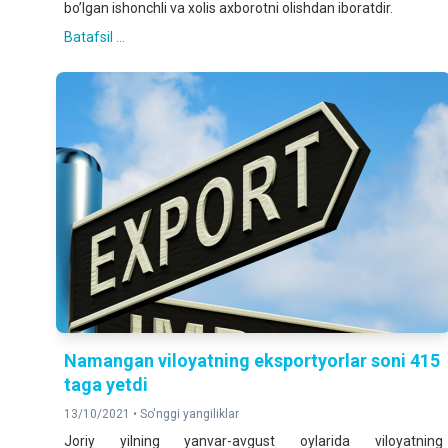
boʼlgan ishonchli va xolis axborotni olishdan iboratdir.
Batafsil ...
Namangan viloyatning eksportyorlar soni 415
taga yetdi
13/10/2021 •
So'nggi yangiliklar
Joriy yilning yanvar-avgust oylarida viloyatning