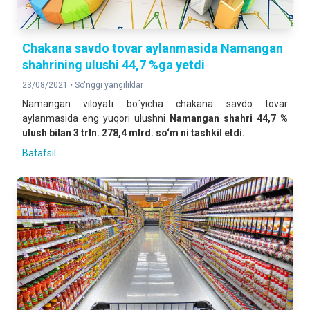
Chakana savdo tovar aylanmasida Namangan
shahrining ulushi 44,7 %ga yetdi
23/08/2021 •
So'nggi yangiliklar
Namangan viloyati bo`yicha chakana savdo tovar
aylanmasida eng yuqori ulushni
Namangan shahri 44,7 %
ulush bilan 3 trln. 278,4 mlrd. so‘m ni tashkil etdi.
Batafsil ...