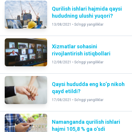
Qurilish ishlari hajmida qaysi
hududning ulushi yuqori?
13/08/2021 •
So'nggi yangiliklar
Xizmatlar sohasini
rivojlantirish istiqbollari
12/08/2021 •
So'nggi yangiliklar
Qaysi hududda eng ko‘p nikoh
qayd etildi?
17/08/2021 •
So'nggi yangiliklar
Namanganda qurilish ishlari
hajmi 105,8 % ga o‘sdi