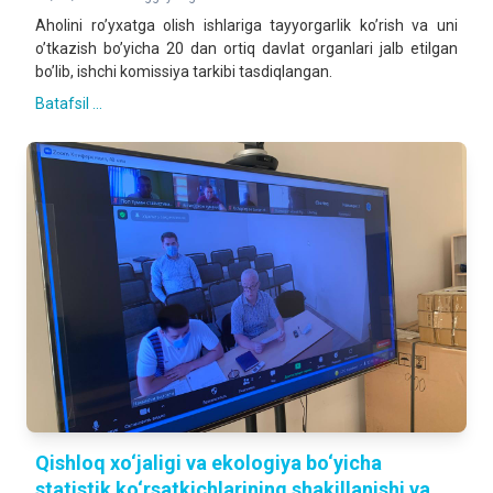
Аholini roʼyxatga olish ishlariga tayyorgarlik koʼrish va uni
oʼtkazish boʼyicha 20 dan ortiq davlat organlari jalb etilgan
boʼlib, ishchi komissiya tarkibi tasdiqlangan.
Batafsil ...
Qishloq xo‘jaligi va ekologiya bo‘yicha
statistik ko‘rsatkichlarining shakillanishi va