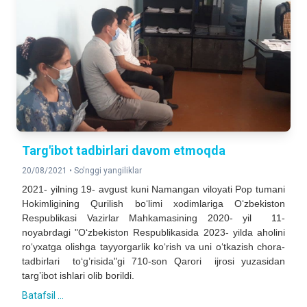
Targ'ibot tadbirlari davom etmoqda
20/08/2021 •
So'nggi yangiliklar
2021- yilning 19- avgust kuni Namangan viloyati Pop tumani
Hokimligining Qurilish bo‘limi xodimlariga O‘zbekiston
Respublikasi Vazirlar Mahkamasining 2020- yil 11-
noyabrdagi "O‘zbekiston Respublikasida 2023- yilda aholini
ro‘yxatga olishga tayyorgarlik ko‘rish va uni o‘tkazish chora-
tadbirlari to‘g’risida"gi 710-son Qarori ijrosi yuzasidan
targ’ibot ishlari olib borildi.
Batafsil ...