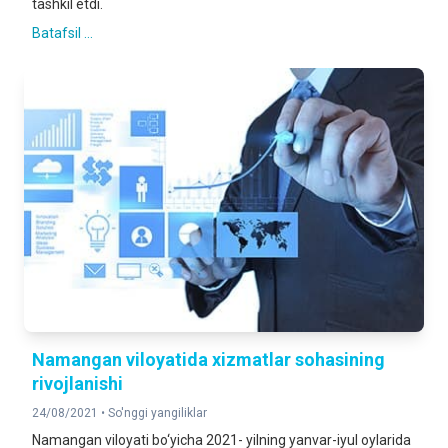
tashkil etdi.
Batafsil ...
Namangan viloyatida xizmatlar sohasining
rivojlanishi
24/08/2021 •
So'nggi yangiliklar
Namangan viloyati bo‘yicha 2021- yilning yanvar-iyul oylarida