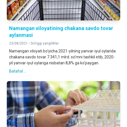
Namangan viloyatining chakana savdo tovar
aylanmasi
23/08/2021 •
So'nggi yangiliklar
Namangan viloyati bo‘yicha 2021-yilning yanvar-iyul oylarida
chakana savdo tovar 7 341,1 mlrd. so‘mni tashkil etib, 2020-
yil yanvar-iyul oylariga nisbatan 8,8% ga ko‘paygan.
Batafsil ...