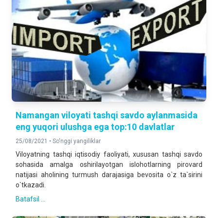
Namangan viloyati tashqi savdo aylanmasida
eng yuqori ulushga ega top:10 davlatlar
25/08/2021 •
So'nggi yangiliklar
Viloyatning tashqi iqtisodiy faoliyati, xususan tashqi savdo
sohasida amalga oshirilayotgan islohotlarning pirovard
natijasi aholining turmush darajasiga bevosita o`z ta`sirini
o`tkazadi.
Batafsil ...