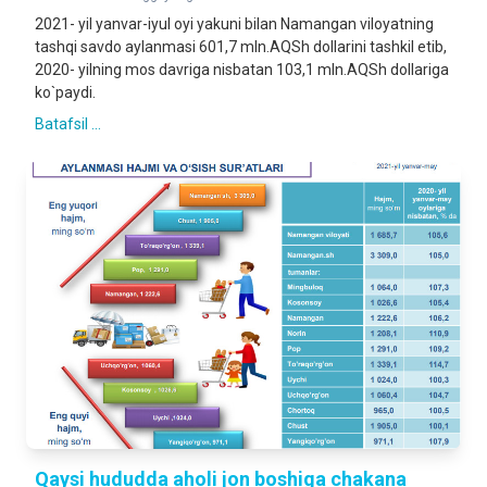
2021- yil yanvar-iyul oyi yakuni bilan Namangan viloyatning
tashqi savdo aylanmasi 601,7 mln.AQSh dollarini tashkil etib,
2020- yilning mos davriga nisbatan 103,1 mln.AQSh dollariga
ko`paydi.
Batafsil ...
Qaysi hududda aholi jon boshiga chakana