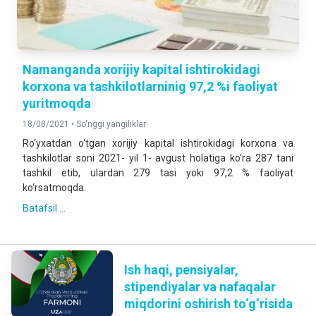
Namanganda xorijiy kapital ishtirokidagi
korxona va tashkilotlarninig 97,2 %i faoliyat
yuritmoqda
18/08/2021 •
So'nggi yangiliklar
Ro‘yxatdan o‘tgan xorijiy kapital ishtirokidagi korxona va
tashkilotlar soni 2021- yil 1- avgust holatiga ko‘ra 287 tani
tashkil etib, ulardan 279 tasi yoki 97,2 % faoliyat
ko‘rsatmoqda.
Batafsil ...
Ish haqi, pensiyalar,
stipendiyalar va nafaqalar
miqdorini oshirish to‘g‘risida