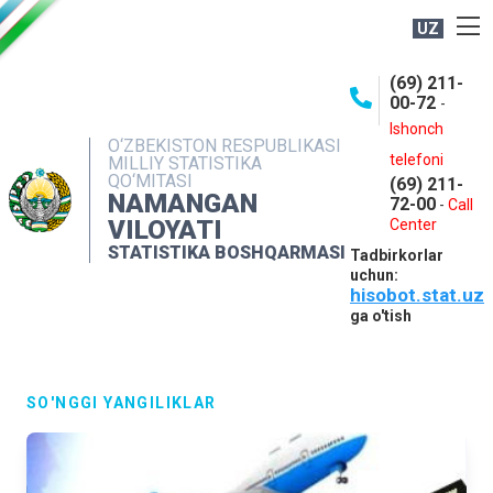
UZ
BOSHQARMA HAQIDA
(69) 211-
00-72
-
OCHIQ MA'LUMOTLAR
Ishonch
O‘ZBEKISTON RESPUBLIKASI
NASHRLAR
telefoni
MILLIY STATISTIKA
QO‘MITASI
(69) 211-
INTERAKTIV XIZMATLAR
NAMANGAN
72-00
-
Call
VILOYATI
MATBUOT XIZMATI
Center
STATISTIKA BOSHQARMASI
Tadbirkorlar
MUROJAATLAR
uchun:
hisobot.stat.uz
KONTAKTLAR
ga o'tish
SO'NGGI YANGILIKLAR