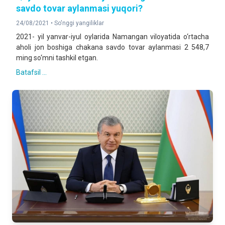
savdo tovar aylanmasi yuqori?
24/08/2021 •
So'nggi yangiliklar
2021- yil yanvar-iyul oylarida Namangan viloyatida o‘rtacha
aholi jon boshiga chakana savdo tovar aylanmasi 2 548,7
ming so‘mni tashkil etgan.
Batafsil ...