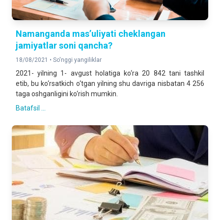
Namanganda mas’uliyati cheklangan
jamiyatlar soni qancha?
18/08/2021 •
So'nggi yangiliklar
2021- yilning 1- avgust holatiga ko‘ra 20 842 tani tashkil
etib, bu ko‘rsatkich o‘tgan yilning shu davriga nisbatan 4 256
taga oshganligini ko‘rish mumkin.
Batafsil ...