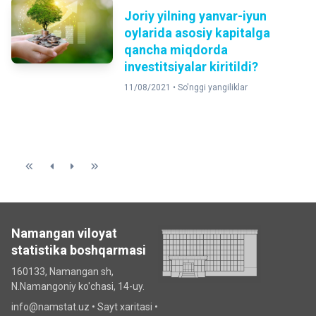
Joriy yilning yanvar-iyun
oylarida asosiy kapitalga
qancha miqdorda
investitsiyalar kiritildi?
11/08/2021 •
So'nggi yangiliklar
Namangan viloyat
statistika boshqarmasi
160133, Namangan sh,
N.Namangoniy ko'chasi, 14-uy.
info@namstat.uz •
Sayt xaritasi
•