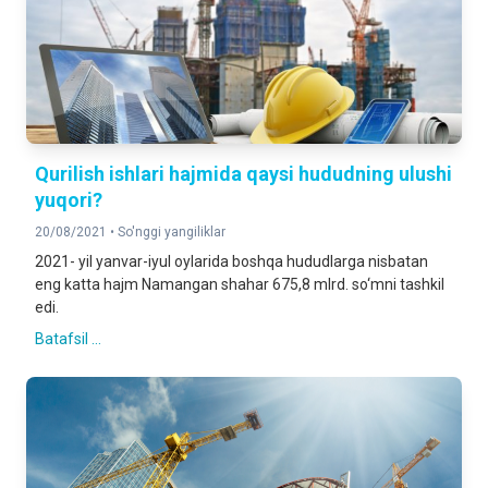
Qurilish ishlari hajmida qaysi hududning ulushi
yuqori?
20/08/2021 •
So'nggi yangiliklar
2021- yil yanvar-iyul oylarida boshqa hududlarga nisbatan
eng katta hajm Namangan shahar 675,8 mlrd. so‘mni tashkil
edi.
Batafsil ...