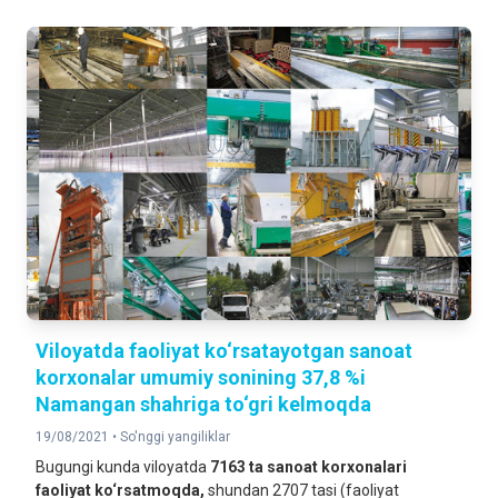
Viloyatda faoliyat ko‘rsatayotgan sanoat
korxonalar umumiy sonining 37,8 %i
Namangan shahriga to‘gri kelmoqda
19/08/2021 •
So'nggi yangiliklar
Bugungi kunda viloyatda
7163 ta sanoat korxonalari
faoliyat ko‘rsatmoqda,
shundan 2707 tasi (faoliyat