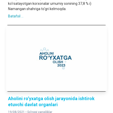
ko‘rsatayotgan korxonalar umumiy sonining 37,8 % i)
Namangan shahriga to‘gri kelmoqda.
Batafsil ...
Аholini roʼyxatga olish jarayonida ishtirok
etuvchi davlat organlari
19/08/2021 •
So'nggi yangiliklar