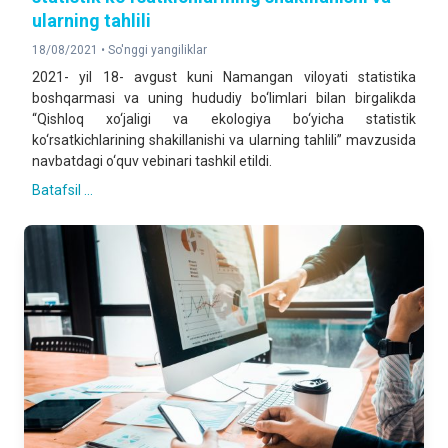
ularning tahlili
18/08/2021 •
So'nggi yangiliklar
2021- yil 18- avgust kuni Namangan viloyati statistika
boshqarmasi va uning hududiy bo‘limlari bilan birgalikda
“Qishloq xo‘jaligi va ekologiya bo‘yicha statistik
ko‘rsatkichlarining shakillanishi va ularning tahlili” mavzusida
navbatdagi o‘quv vebinari tashkil etildi.
Batafsil ...