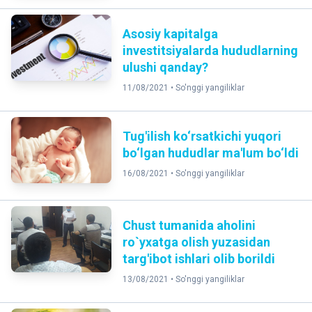
Asosiy kapitalga
investitsiyalarda hududlarning
ulushi qanday?
11/08/2021 •
So'nggi yangiliklar
Tug'ilish ko‘rsatkichi yuqori
bo‘lgan hududlar ma'lum bo‘ldi
16/08/2021 •
So'nggi yangiliklar
Chust tumanida aholini
ro`yxatga olish yuzasidan
targ'ibot ishlari olib borildi
13/08/2021 •
So'nggi yangiliklar