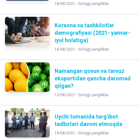
18/08/2021 •
So'nggi yangiliklar
Korxona va tashkilotlar
demografiyasi (2021- yanvar-
iyul holatiga)
16/08/2021 •
So'nggi yangiliklar
Namangan qovun va tarvuz
eksportidan qancha daromad
qilgan?
12/08/2021 •
So'nggi yangiliklar
Uychi tumanida targ'ibot
tadbirlari davom etmoqda
18/08/2021 •
So'nggi yangiliklar