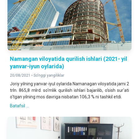
Namangan viloyatida qurilish ishlari (2021- yil
yanvar-iyun oylarida)
20/08/2021 •
So'nggi yangiliklar
Joriy yilning yanvar-iyul oylarida Namanagan viloyatida jami 2
trln. 865,8 mlrd. so‘mlik qurilish ishlari bajarilib, o‘sish sur‘ati
o‘tgan yilning mos davriga nisbatan 106,3 % ni tashkil etdi.
Batafsil ...