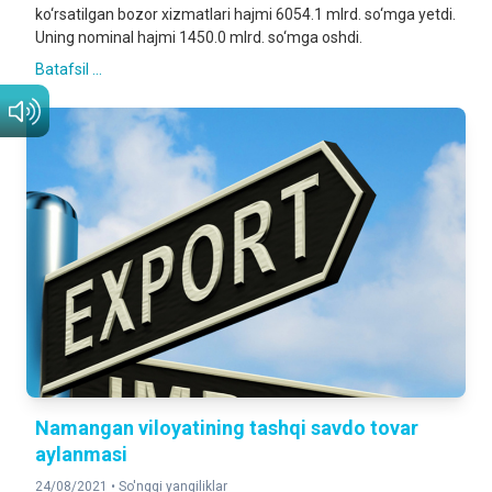
ko‘rsatilgan bozor xizmatlari hajmi 6054.1 mlrd. so‘mga yetdi.
Uning nominal hajmi 1450.0 mlrd. so‘mga oshdi.
Batafsil ...
Namangan viloyatining tashqi savdo tovar
aylanmasi
24/08/2021 •
So'nggi yangiliklar