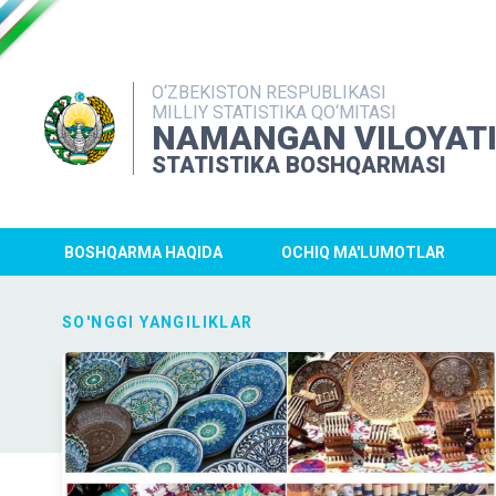
O‘ZBEKISTON RESPUBLIKASI
MILLIY STATISTIKA QO‘MITASI
NAMANGAN VILOYAT
STATISTIKA BOSHQARMASI
BOSHQARMA HAQIDA
OCHIQ MA'LUMOTLAR
SO'NGGI YANGILIKLAR