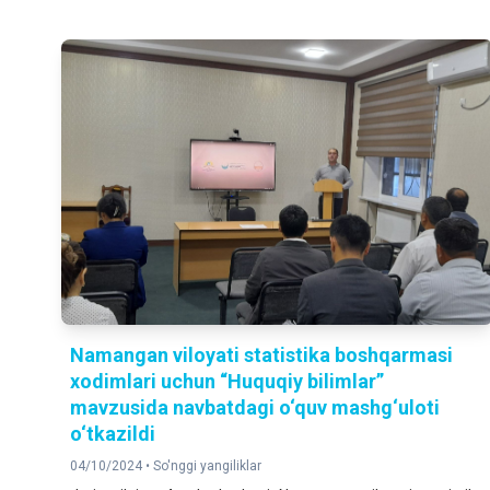
Namangan viloyati statistika boshqarmasi
xodimlari uchun “Huquqiy bilimlar”
mavzusida navbatdagi o‘quv mashg‘uloti
o‘tkazildi
04/10/2024 •
So'nggi yangiliklar