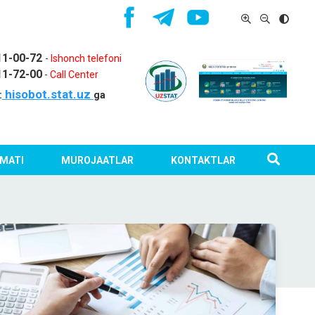
11-00-72
-
Ishonch telefoni
11-72-00
-
Call Center
hisobot.stat.uz
:
ga
MATI
MUROJAATLAR
KONTAKTLAR