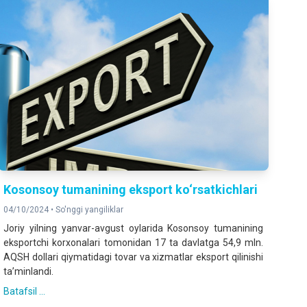
Kosonsoy tumanining eksport ko‘rsatkichlari
04/10/2024 •
So'nggi yangiliklar
Joriy yilning yanvar-avgust oylarida Kosonsoy tumanining
eksportchi korxonalari tomonidan 17 ta davlatga 54,9 mln.
AQSH dollari qiymatidagi tovar va xizmatlar eksport qilinishi
ta’minlandi.
Batafsil ...