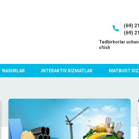
(69) 2
(69) 2
I
Tadbirkorlar uchun
o'tish
NASHRLAR
INTERAKTIV XIZMATLAR
MATBUOT XIZ