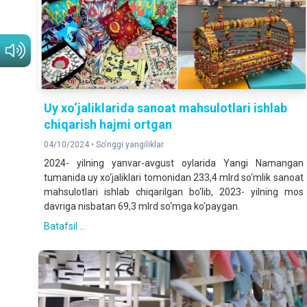
Uy xo‘jaliklarida sanoat mahsulotlari ishlab
chiqarish hajmi ortgan
04/10/2024 •
So'nggi yangiliklar
2024- yilning yanvar-avgust oylarida Yangi Namangan
tumanida uy xo‘jaliklari tomonidan 233,4 mlrd so‘mlik sanoat
mahsulotlari ishlab chiqarilgan bo‘lib, 2023- yilning mos
davriga nisbatan 69,3 mlrd so‘mga ko‘paygan.
Batafsil ...