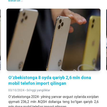
Batafsil ...
Oʻzbekistonga 8 oyda qariyb 2,6 mln dona
mobil telefon import qilingan
03/10/2024 •
So'nggi yangiliklar
Oʻzbekistonga 2024- yilning yanvar-avgust oylarida xorijdan
qiymati 236,2 mln AQSH dollariga teng boʻlgan qariyb 2,6
mln dona mobil telefon import qilingan.