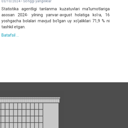
03/10/2024 •
So'nggi yangiliklar
Statistika agentligi tanlanma kuzatuvlari ma’lumotlariga
asosan 2024- yilning yanvar-avgust holatiga ko‘ra, 16
yoshgacha bolalari mavjud bo‘lgan uy xo‘jaliklari 71,9 % ni
tashkil etgan.
Batafsil ...