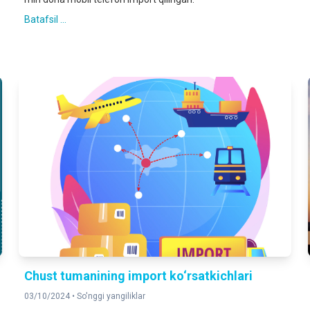
Batafsil ...
Chust tumanining import ko‘rsatkichlari
03/10/2024 •
So'nggi yangiliklar