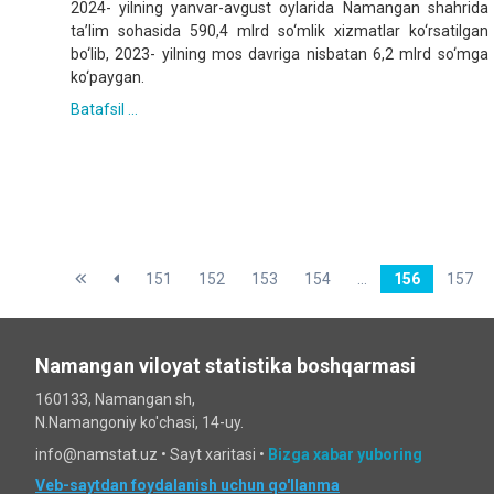
2024- yilning yanvar-avgust oylarida Namangan shahrida
ta’lim sohasida 590,4 mlrd so‘mlik xizmatlar ko‘rsatilgan
bo‘lib, 2023- yilning mos davriga nisbatan 6,2 mlrd so‘mga
ko‘paygan.
Batafsil ...
151
152
153
154
...
156
157
Namangan viloyat statistika boshqarmasi
160133, Namangan sh,
N.Namangoniy ko'chasi, 14-uy.
info@namstat.uz •
Sayt xaritasi
•
Bizga xabar yuboring
Veb-saytdan foydalanish uchun qo'llanma