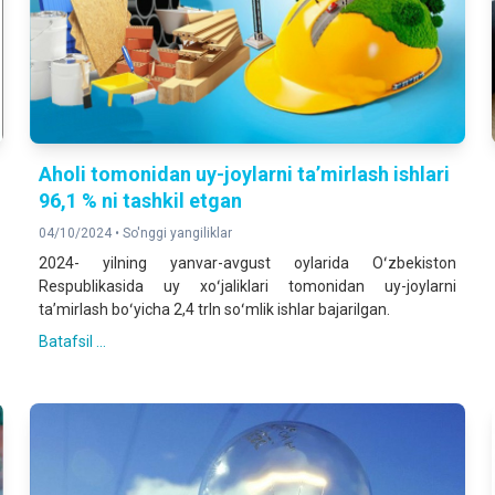
Aholi tomonidan uy-joylarni taʼmirlash ishlari
96,1 % ni tashkil etgan
04/10/2024 •
So'nggi yangiliklar
2024- yilning yanvar-avgust oylarida Oʻzbekiston
Respublikasida uy xoʻjaliklari tomonidan uy-joylarni
taʼmirlash boʻyicha 2,4 trln soʻmlik ishlar bajarilgan.
Batafsil ...