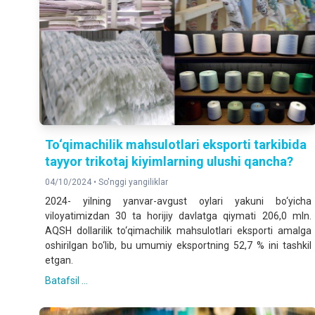
To‘qimachilik mahsulotlari eksporti tarkibida
tayyor trikotaj kiyimlarning ulushi qancha?
04/10/2024 •
So'nggi yangiliklar
2024- yilning yanvar-avgust oylari yakuni bo‘yicha
viloyatimizdan 30 ta horijiy davlatga qiymati 206,0 mln.
AQSH dollarilik to‘qimachilik mahsulotlari eksporti amalga
oshirilgan bo‘lib, bu umumiy eksportning 52,7 % ini tashkil
etgan.
Batafsil ...