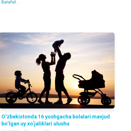
Batafsil ...
O‘zbekistonda 16 yoshgacha bolalari mavjud
bo‘lgan uy xo‘jaliklari ulushu