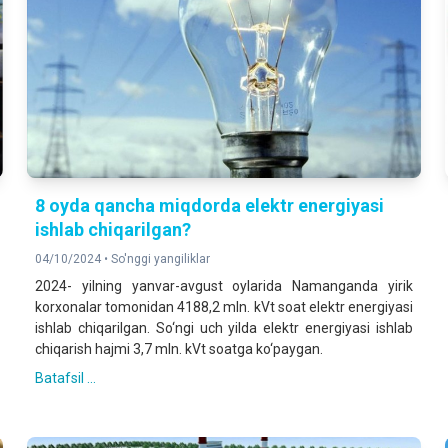
8 oyda qancha miqdorda elektr energiyasi
ishlab chiqarilgan?
04/10/2024 •
So'nggi yangiliklar
2024- yilning yanvar-avgust oylarida Namanganda yirik
korxonalar tomonidan 4188,2 mln. kVt soat elektr energiyasi
ishlab chiqarilgan. So‘ngi uch yilda elektr energiyasi ishlab
chiqarish hajmi 3,7 mln. kVt soatga ko‘paygan.
Batafsil ...