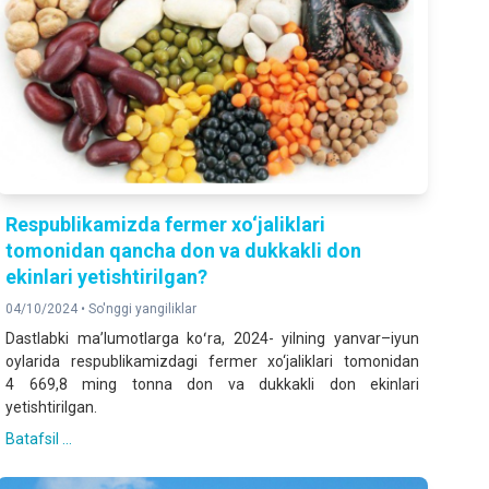
Respublikamizda fermer xo‘jaliklari
tomonidan qancha don va dukkakli don
ekinlari yetishtirilgan?
04/10/2024 •
So'nggi yangiliklar
Dastlabki maʼlumotlarga koʻra, 2024- yilning yanvar–iyun
oylarida respublikamizdagi fermer xo‘jaliklari tomonidan
4 669,8 ming tonna don va dukkakli don ekinlari
yetishtirilgan.
Batafsil ...