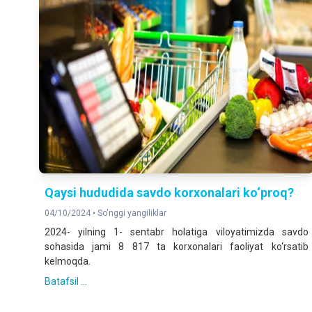
Qaysi hududida savdo korxonalari ko‘proq?
04/10/2024 •
So'nggi yangiliklar
2024- yilning 1- sentabr holatiga viloyatimizda savdo
sohasida jami 8 817 ta korxonalari faoliyat ko‘rsatib
kelmoqda.
Batafsil ...