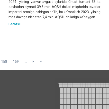
2024- yilning yanvar-avgust oylarida Chust tumani 33 ta
davlatdan qiymati 39,6 mln. AQSH dollari miqdorida tovarlar
importini amalga oshirgan bo‘lib, bu ko‘rsatkich 2023- yilning
mos davriga nisbatan 7,4 mln. AQSH. dollariga ko‘paygan.
Batafsil ...
158
159
...