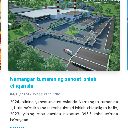
Namangan tumanining sanoat ishlab
chiqarishi
04/10/2024 •
So'nggi yangiliklar
2024- yilning yanvar-avgust oylarida Namangan tumanida
1,1 trln so‘mlik sanoat mahsulotlari ishlab chiqarilgan bo‘lib,
2023- yilning mos davriga nisbatan 395,5 mlrd so‘mga
ko‘paygan.