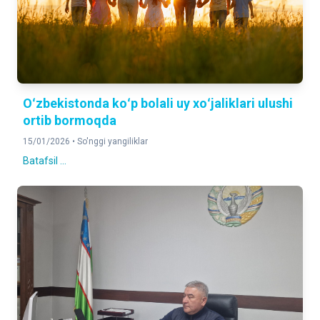
Oʻzbekistonda koʻp bolali uy xoʻjaliklari ulushi
ortib bormoqda
15/01/2026 •
So'nggi yangiliklar
Batafsil ...