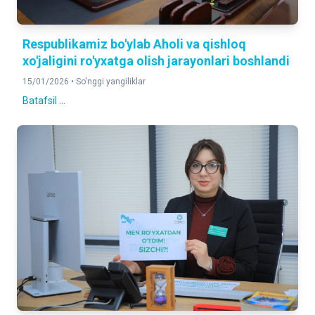
Respublikamiz bo'ylab Aholi va qishloq
xo'jaligini ro'yxatga olish jarayonlari boshlandi
15/01/2026 •
So'nggi yangiliklar
Batafsil ...