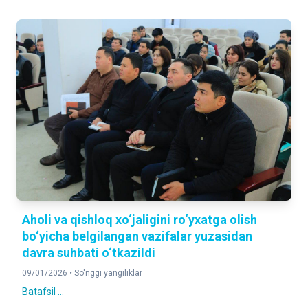
Aholi va qishloq xo‘jaligini ro‘yxatga olish
bo‘yicha belgilangan vazifalar yuzasidan
davra suhbati o‘tkazildi
09/01/2026 •
So'nggi yangiliklar
Batafsil ...