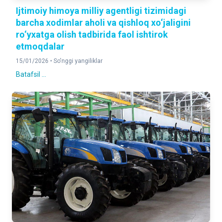
Ijtimoiy himoya milliy agentligi tizimidagi
barcha xodimlar aholi va qishloq xo‘jaligini
ro‘yxatga olish tadbirida faol ishtirok
etmoqdalar
15/01/2026 •
So'nggi yangiliklar
Batafsil ...