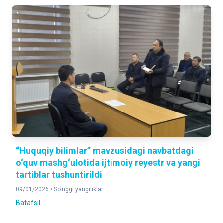
“Huquqiy bilimlar” mavzusidagi navbatdagi
o‘quv mashg‘ulotida ijtimoiy reyestr va yangi
tartiblar tushuntirildi
09/01/2026 •
So'nggi yangiliklar
Batafsil ...