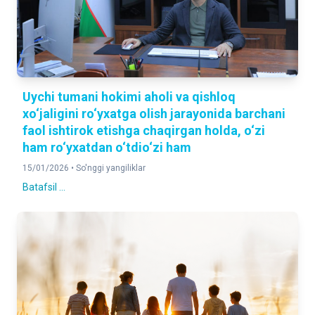
Uychi tumani hokimi aholi va qishloq
xo‘jaligini ro‘yxatga olish jarayonida barchani
faol ishtirok etishga chaqirgan holda, o‘zi
ham ro‘yxatdan o‘tdio‘zi ham
15/01/2026 •
So'nggi yangiliklar
Batafsil ...