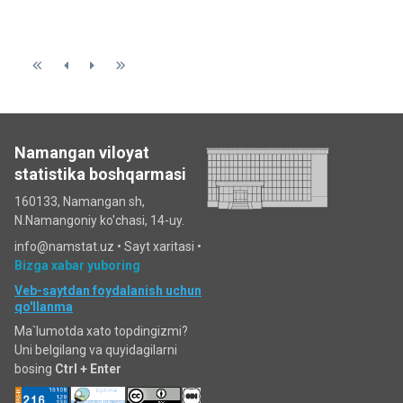
Namangan viloyat
statistika boshqarmasi
160133, Namangan sh,
N.Namangoniy ko'chasi, 14-uy.
info@namstat.uz •
Sayt xaritasi
•
Bizga xabar yuboring
Veb-saytdan foydalanish uchun
qo'llanma
Ma`lumotda xato topdingizmi?
Uni belgilang va quyidagilarni
bosing
Ctrl + Enter