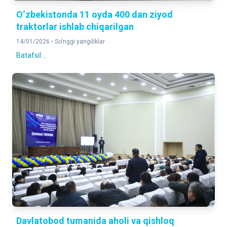
O‘zbekistonda 11 oyda 400 dan ziyod
traktorlar ishlab chiqarilgan
14/01/2026 •
So'nggi yangiliklar
Batafsil ...
Davlatobod tumanida aholi va qishloq