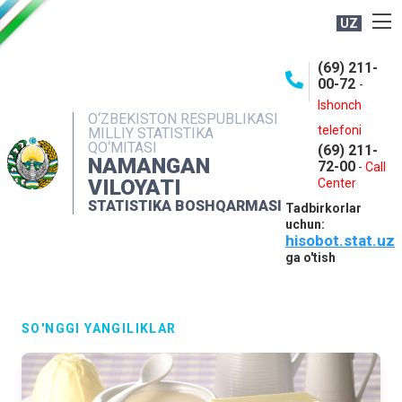
UZ
BOSHQARMA HAQIDA
(69) 211-
00-72
-
OCHIQ MA'LUMOTLAR
Ishonch
O‘ZBEKISTON RESPUBLIKASI
NASHRLAR
telefoni
MILLIY STATISTIKA
QO‘MITASI
(69) 211-
INTERAKTIV XIZMATLAR
NAMANGAN
72-00
-
Call
VILOYATI
MATBUOT XIZMATI
Center
STATISTIKA BOSHQARMASI
Tadbirkorlar
MUROJAATLAR
uchun:
hisobot.stat.uz
KONTAKTLAR
ga o'tish
SO'NGGI YANGILIKLAR