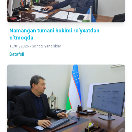
Namangan tumani hokimi ro‘yxatdan
o‘tmoqda
15/01/2026 •
So'nggi yangiliklar
Batafsil ...