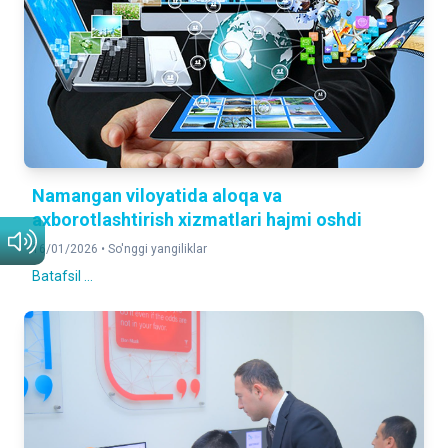
Namangan viloyatida aloqa va
axborotlashtirish xizmatlari hajmi oshdi
16/01/2026 •
So'nggi yangiliklar
Batafsil ...