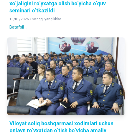
xo‘jaligini ro‘yxatga olish bo‘yicha o‘quv
seminari o‘tkazildi
13/01/2026 •
So'nggi yangiliklar
Batafsil ...
Viloyat soliq boshqarmasi xodimlari uchun
onlayn ro‘yxatdan o‘tish bo‘yicha amaliy