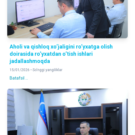
Aholi va qishloq xo‘jaligini ro‘yxatga olish
doirasida ro‘yxatdan o‘tish ishlari
jadallashmoqda
15/01/2026 •
So'nggi yangiliklar
Batafsil ...