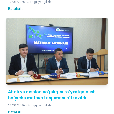
13/01/2026 •
So'nggi yangiliklar
Batafsil ...
Aholi va qishloq xoʻjaligini roʻyxatga olish
boʻyicha matbuot anjumani oʻtkazildi
12/01/2026 •
So'nggi yangiliklar
Batafsil ...