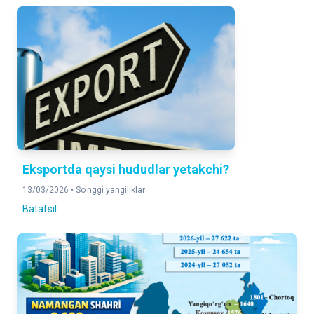
Eksportda qaysi hududlar yetakchi?
13/03/2026 •
So'nggi yangiliklar
Batafsil ...