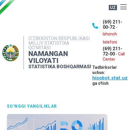
UZ
BOSHQARMA HAQIDA
(69) 211-
00-72
-
OCHIQ MA'LUMOTLAR
Ishonch
O‘ZBEKISTON RESPUBLIKASI
NASHRLAR
telefoni
MILLIY STATISTIKA
QO‘MITASI
(69) 211-
INTERAKTIV XIZMATLAR
NAMANGAN
72-00
-
Call
VILOYATI
MATBUOT XIZMATI
Center
STATISTIKA BOSHQARMASI
Tadbirkorlar
MUROJAATLAR
uchun:
hisobot.stat.uz
KONTAKTLAR
ga o'tish
SO'NGGI YANGILIKLAR