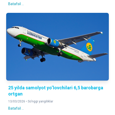
Batafsil ...
25 yilda samolyot yo‘lovchilari 6,5 barobarga
ortgan
13/03/2026 •
So'nggi yangiliklar
Batafsil ...