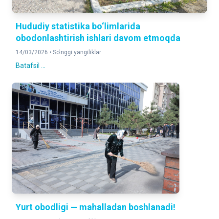
Hududiy statistika bo‘limlarida
obodonlashtirish ishlari davom etmoqda
14/03/2026 •
So'nggi yangiliklar
Batafsil ...
Yurt obodligi — mahalladan boshlanadi!