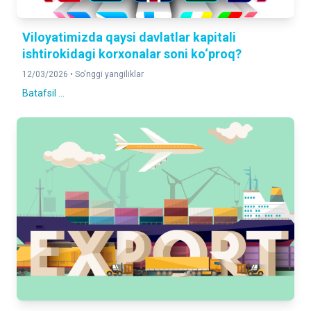
Viloyatimizda qaysi davlatlar kapitali
ishtirokidagi korxonalar soni ko‘proq?
12/03/2026 •
So'nggi yangiliklar
Batafsil ...