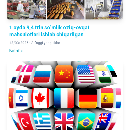
1 oyda 9,4 trln so‘mlik oziq-ovqat
mahsulotlari ishlab chiqarilgan
13/03/2026 •
So'nggi yangiliklar
Batafsil ...