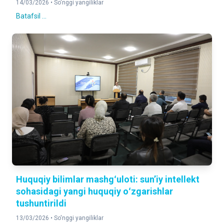
14/03/2026 •
So'nggi yangiliklar
Batafsil ...
Huquqiy bilimlar mashgʻuloti: sunʼiy intellekt
sohasidagi yangi huquqiy oʻzgarishlar
tushuntirildi
13/03/2026 •
So'nggi yangiliklar