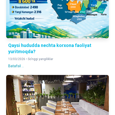
Qaysi hududda nechta korxona faoliyat
yuritmoqda?
13/03/2026 •
So'nggi yangiliklar
Batafsil ...