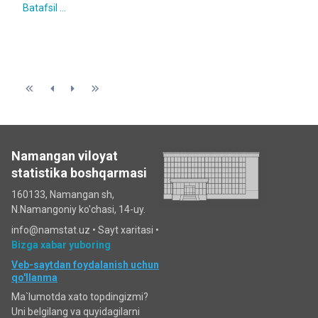
Batafsil ...
Namangan viloyat
statistika boshqarmasi
160133, Namangan sh,
N.Namangoniy ko'chasi, 14-uy.
info@namstat.uz •
Sayt xaritasi
•
Bizga xabar yuboring
Veb-saytdan foydalanish uchun
qo'llanma
Ma`lumotda xato topdingizmi?
Uni belgilang va quyidagilarni