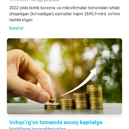
17/10/2023 •
So'nggi yangiliklar
2022-yilda kichik korxona va mikrofirmalar tomonidan ishlab
chiqarilgan (ko‘rsatilgan) xizmatlar hajmi 2695,9 mlrd. so‘mni
tashkil etgan.
Batafsil ...
Uchqo‘rg‘on tumanida asosiy kapitalga