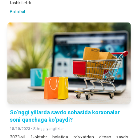
tashkil etdi.
Batafsil ...
So‘nggi yillarda savdo sohasida korxonalar
soni qanchaga ko‘paydi?
18/10/2023 •
So'nggi yangiliklar
2023-yil 1-oktabr holatiga ro‘yxatdan o‘tgan savdo