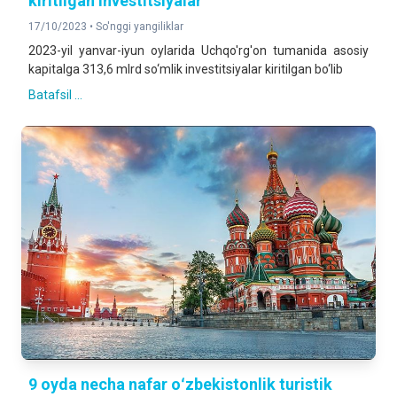
kiritilgan investitsiyalar
17/10/2023 •
So'nggi yangiliklar
2023-yil yanvar-iyun oylarida Uchqo'rg'on tumanida asosiy
kapitalga 313,6 mlrd so‘mlik investitsiyalar kiritilgan bo‘lib
Batafsil ...
9 oyda necha nafar oʻzbekistonlik turistik