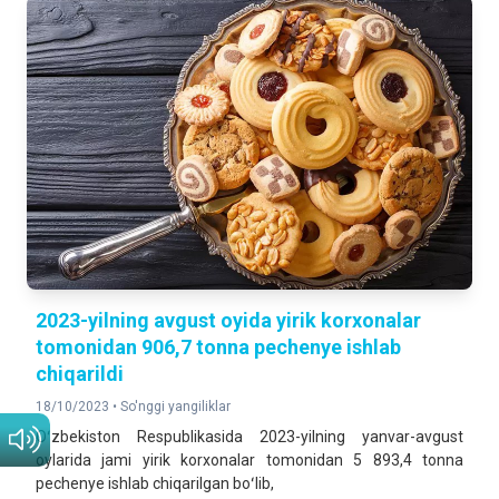
2023-yilning avgust oyida yirik korxonalar
tomonidan 906,7 tonna pechenye ishlab
chiqarildi
18/10/2023 •
So'nggi yangiliklar
Oʻzbekiston Respublikasida 2023-yilning yanvar-avgust
oylarida jami yirik korxonalar tomonidan 5 893,4 tonna
pechenye ishlab chiqarilgan boʻlib,