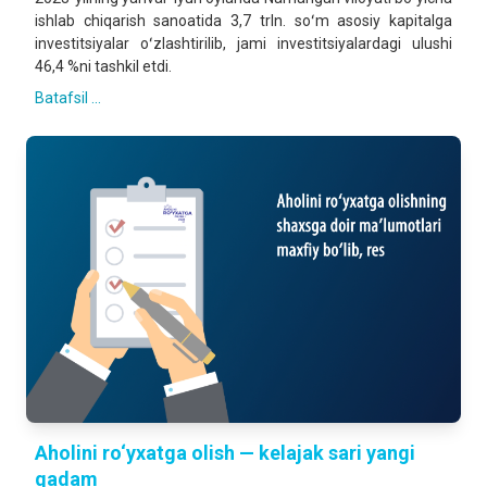
ishlab chiqarish sanoatida 3,7 trln. soʻm asosiy kapitalga
investitsiyalar oʻzlashtirilib, jami investitsiyalardagi ulushi
46,4 %ni tashkil etdi.
Batafsil ...
Aholini ro‘yxatga olish — kelajak sari yangi
qadam