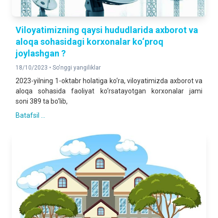
Viloyatimizning qaysi hududlarida axborot va
aloqa sohasidagi korxonalar ko‘proq
joylashgan ?
18/10/2023 •
So'nggi yangiliklar
2023-yilning 1-oktabr holatiga ko‘ra, viloyatimizda axborot va
aloqa sohasida faoliyat ko‘rsatayotgan korxonalar jami
soni 389 ta bo‘lib,
Batafsil ...