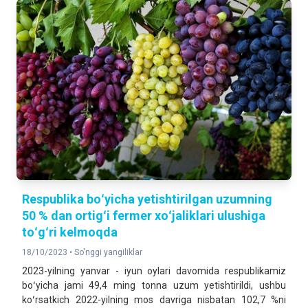
Respublika boʻyicha yetishtirilgan uzumning
50 % dan ortigʻi fermer xoʻjaliklari ulushiga
toʻgʻri kelmoqda
18/10/2023 •
So'nggi yangiliklar
2023-yilning yanvar - iyun oylari davomida respublikamiz
boʻyicha jami 49,4 ming tonna uzum yetishtirildi, ushbu
koʻrsatkich 2022-yilning mos davriga nisbatan 102,7 %ni