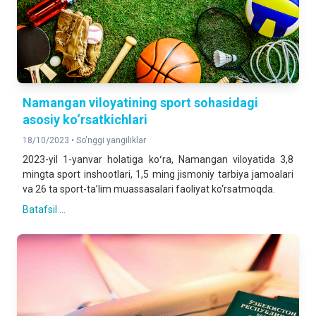
Namangan viloyatining sport sohasidagi
asosiy ko‘rsatkichlari
18/10/2023 •
So'nggi yangiliklar
2023-yil 1-yanvar holatiga koʻra, Namangan viloyatida 3,8
mingta sport inshootlari, 1,5 ming jismoniy tarbiya jamoalari
va 26 ta sport-ta’lim muassasalari faoliyat ko‘rsatmoqda.
Batafsil ...