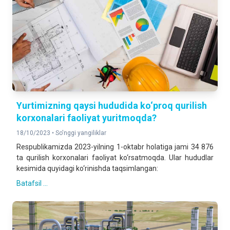
Yurtimizning qaysi hududida ko‘proq qurilish
korxonalari faoliyat yuritmoqda?
18/10/2023 •
So'nggi yangiliklar
Respublikamizda 2023-yilning 1-oktabr holatiga jami 34 876
ta qurilish korxonalari faoliyat ko‘rsatmoqda. Ular hududlar
kesimida quyidagi ko‘rinishda taqsimlangan:
Batafsil ...