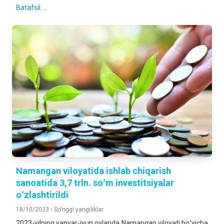
Batafsil ...
Namangan viloyatida ishlab chiqarish
sanoatida 3,7 trln. soʻm investitsiyalar
oʻzlashtirildi
18/10/2023 •
So'nggi yangiliklar
2023-yilning yanvar-iyun oylarida Namangan viloyati boʻyicha