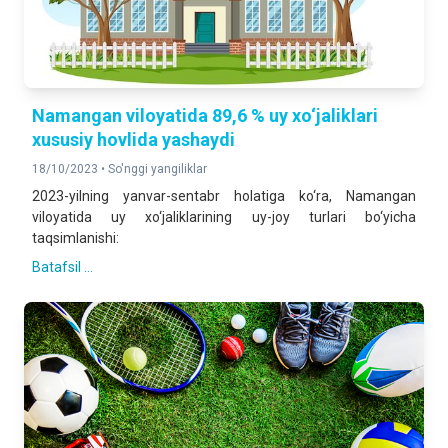
Namangan viloyatida 89,6 % uy xo‘jaliklari
xususiy hovlida yashaydi
18/10/2023 •
So'nggi yangiliklar
2023-yilning yanvar-sentabr holatiga ko‘ra, Namangan
viloyatida uy xo‘jaliklarining uy-joy turlari bo‘yicha
taqsimlanishi:
Batafsil ...