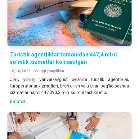
Turistik agentliklar tomonidan 447,4 mlrd.
soʻmlik xizmatlar koʻrsatilgan
18/10/2023 •
So'nggi yangiliklar
Joriy yilning yanvar-avgust oylarida turistik agentliklar,
turoperatorlar xizmatlari, bron qilish va u bilan bogʻliq boshqa
xizmatlar hajmi 447 390,3 mln. soʻmni tashkil etib,
Batafsil ...