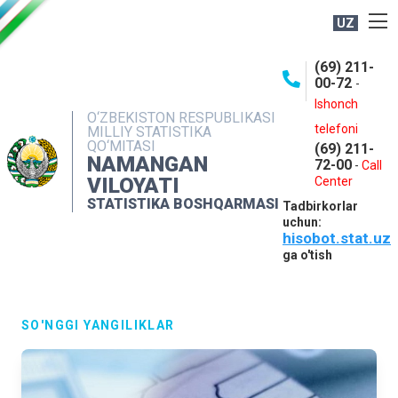
UZ
BOSHQARMA HAQIDA
(69) 211-
00-72
-
OCHIQ MA'LUMOTLAR
Ishonch
O‘ZBEKISTON RESPUBLIKASI
NASHRLAR
telefoni
MILLIY STATISTIKA
QO‘MITASI
(69) 211-
INTERAKTIV XIZMATLAR
NAMANGAN
72-00
-
Call
VILOYATI
MATBUOT XIZMATI
Center
STATISTIKA BOSHQARMASI
Tadbirkorlar
MUROJAATLAR
uchun:
hisobot.stat.uz
KONTAKTLAR
ga o'tish
SO'NGGI YANGILIKLAR