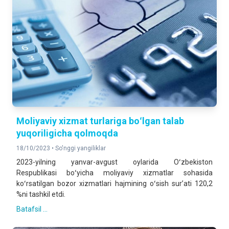
Moliyaviy xizmat turlariga boʻlgan talab
yuqoriligicha qolmoqda
18/10/2023 •
So'nggi yangiliklar
2023-yilning yanvar-avgust oylarida Oʻzbekiston
Respublikasi boʻyicha moliyaviy xizmatlar sohasida
koʻrsatilgan bozor xizmatlari hajmining oʻsish surʼati 120,2
%ni tashkil etdi.
Batafsil ...