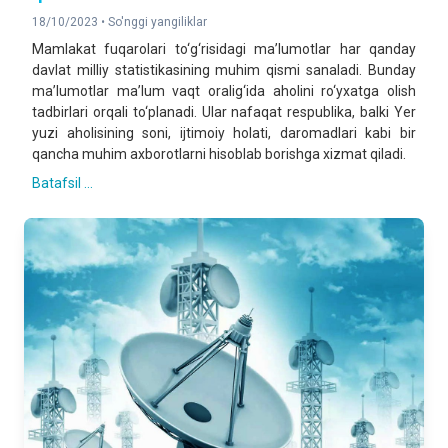
18/10/2023 •
So'nggi yangiliklar
Mamlakat fuqarolari to‘g‘risidagi ma’lumotlar har qanday
davlat milliy statistikasining muhim qismi sanaladi. Bunday
ma’lumotlar ma’lum vaqt oralig‘ida aholini ro‘yxatga olish
tadbirlari orqali to‘planadi. Ular nafaqat respublika, balki Yer
yuzi aholisining soni, ijtimoiy holati, daromadlari kabi bir
qancha muhim axborotlarni hisoblab borishga xizmat qiladi.
Batafsil ...