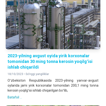
2023-yilning avgust oyida yirik korxonalar
tomonidan 30 ming tonna kerosin yoqilgʻisi
ishlab chiqarildi
18/10/2023 •
So'nggi yangiliklar
Oʻzbekiston Respublikasida 2023-yilning yanvar-avgust
oylarida jami yirik korxonalar tomonidan 200,1 ming tonna
kerosin yoqilgʻisi ishlab chiqarilgan boʻlib,
Batafsil ...