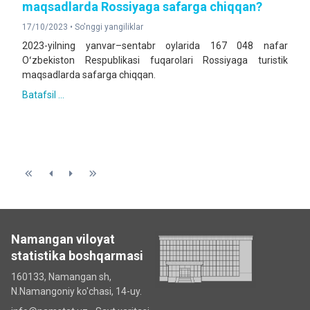
maqsadlarda Rossiyaga safarga chiqqan?
17/10/2023 •
So'nggi yangiliklar
2023-yilning yanvar–sentabr oylarida 167 048 nafar
Oʻzbekiston Respublikasi fuqarolari Rossiyaga turistik
maqsadlarda safarga chiqqan.
Batafsil ...
Namangan viloyat
statistika boshqarmasi
160133, Namangan sh,
N.Namangoniy ko'chasi, 14-uy.