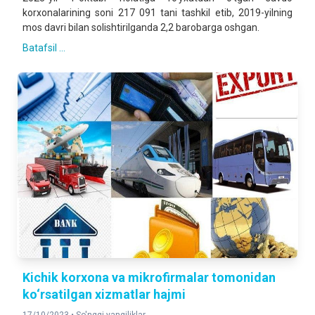
korxonalarining soni 217 091 tani tashkil etib, 2019-yilning
mos davri bilan solishtirilganda 2,2 barobarga oshgan.
Batafsil ...
Kichik korxona va mikrofirmalar tomonidan
ko‘rsatilgan xizmatlar hajmi