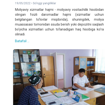
19/05/2022 •
So'nggi yangiliklar
Мoliyaviy xizmatlar hajmi - moliyaviy vositachilik hisobidan
olingan foizli daromadlar hajmi (xizmatlar uchun
belgilangan to‘lovlar miqdorida), shuningdek, moliya
muassasasi tomonidan ssuda berish yoki depozitni saqlash
bo‘yicha xizmatlari uchun to‘lanadigan haq hisobiga ko‘ra
olinadi.
Batafsil ...