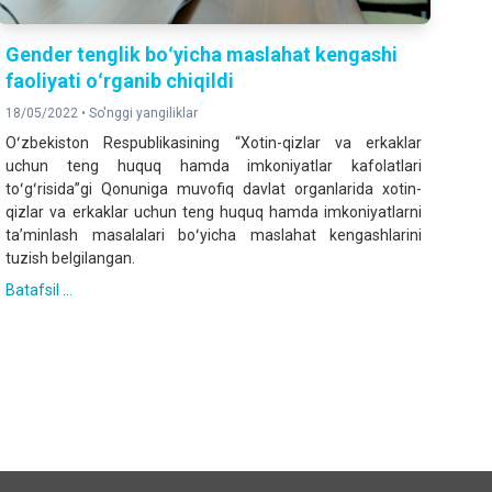
Gender tenglik boʻyicha maslahat kengashi
faoliyati oʻrganib chiqildi
18/05/2022 •
So'nggi yangiliklar
Oʻzbekiston Respublikasining “Xotin-qizlar va erkaklar
uchun teng huquq hamda imkoniyatlar kafolatlari
toʻgʻrisida”gi Qonuniga muvofiq davlat organlarida xotin-
qizlar va erkaklar uchun teng huquq hamda imkoniyatlarni
taʼminlash masalalari boʻyicha maslahat kengashlarini
tuzish belgilangan.
Batafsil ...