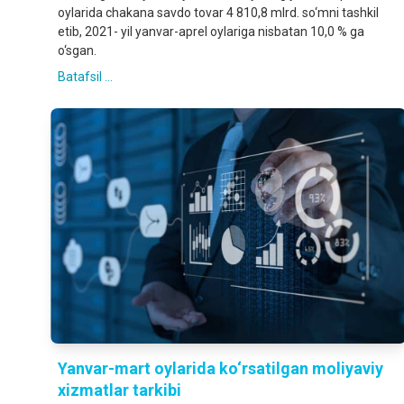
oylarida chakana savdo tovar 4 810,8 mlrd. so‘mni tashkil
etib, 2021- yil yanvar-aprel oylariga nisbatan 10,0 % ga
o‘sgan.
Batafsil ...
Yanvar-mart oylarida ko‘rsatilgan moliyaviy
xizmatlar tarkibi