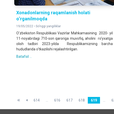
Xonadonlarning raqamlanish holati
o‘rganilmoqda
19/05/2022 •
So'nggi yangiliklar
O’zbekiston Respublikasi Vazirlar Mahkamasining 2020- yil
11-noyabrdagi 710-son qaroriga muvofiq, aholini ro‘yxatga
olish tadbiri 2023-yilda Respublikamizning barcha
hududlarida o‘tkazilishi rejalashtirilgan.
Batafsil ...
614
...
616
617
618
619
...
6