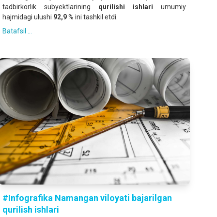
tadbirkorlik subyektlarining
qurilishi
ishlari
umumiy
hajmidagi ulushi
9
2
,
9
% ini tashkil etdi.
Batafsil ...
#Infografika Namangan viloyati bajarilgan
qurilish ishlari