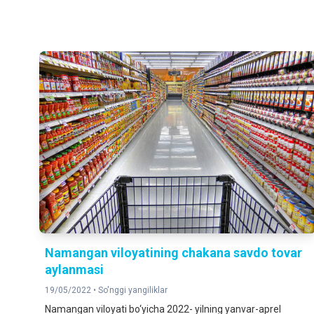
Namangan viloyatining chakana savdo tovar
aylanmasi
19/05/2022 •
So'nggi yangiliklar
Namangan viloyati bo‘yicha 2022- yilning yanvar-aprel