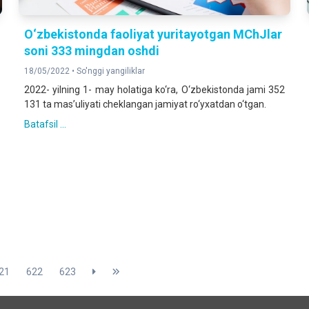
O‘zbekistonda faoliyat yuritayotgan MChJlar
soni 333 mingdan oshdi
18/05/2022 •
So'nggi yangiliklar
2022- yilning 1- may holatiga ko‘ra, O‘zbekistonda jami 352
131 ta mas’uliyati cheklangan jamiyat ro‘yxatdan o‘tgan.
Batafsil ...
21
622
623