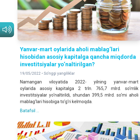
Yanvar-mart oylarida aholi mablag‘lari
hisobidan asosiy kapitalga qancha miqdorda
investitsiyalar yo‘naltirilgan?
19/05/2022 •
So'nggi yangiliklar
Namangan viloyatida 2022- yilning yanvar-mart
oylarida asosiy kapitalga 2 trln. 765,7 mlrd. so‘mlik
investitsiyalar yo‘naltirildi, shundan 399,5 mlrd. so‘mi aholi
mablag‘lari hisobiga to‘g‘ri kelmoqda.
Batafsil ...