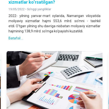
xizmatlar ko‘rsatilgan?
19/05/2022 •
So'nggi yangiliklar
2022- yilning yanvar-mart oylarida, Namangan viloyatida
moliyaviy xizmatlar hajmi 553,6 mlrd. so‘mni - tashkil
etdi. O‘tgan yilning shu davriga nisbatan moliyaviy xizmatlar
hajmining 138,9 mlrd. so‘mga ko‘payishi kuzatildi.
Batafsil ...