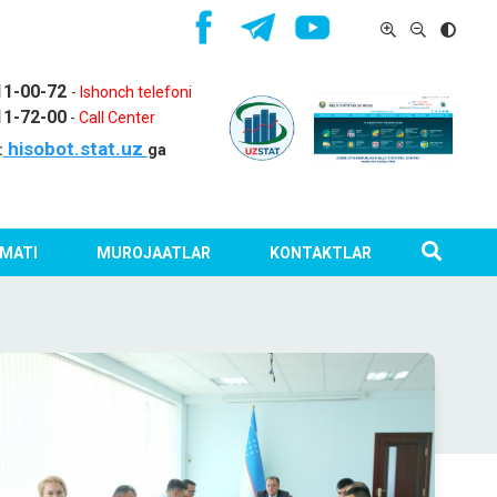
11-00-72
-
Ishonch telefoni
11-72-00
-
Call Center
hisobot.stat.uz
:
ga
MATI
MUROJAATLAR
KONTAKTLAR