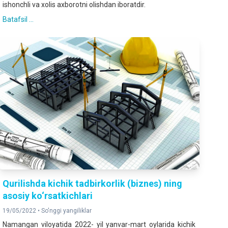
ishonchli va xolis axborotni olishdan iboratdir.
Batafsil ...
Qurilishda kichik tadbirkorlik (biznes) ning
asosiy ko‘rsatkichlari
19/05/2022 •
So'nggi yangiliklar
Namangan viloyatida 2022- yil yanvar-mart oylarida kichik