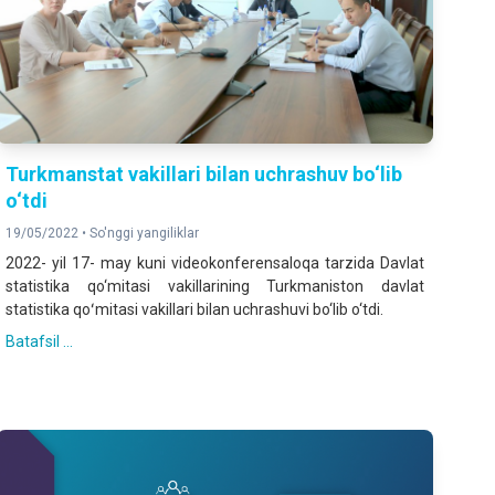
Turkmanstat vakillari bilan uchrashuv bo‘lib
o‘tdi
19/05/2022 •
So'nggi yangiliklar
2022- yil 17- may kuni videokonferensaloqa tarzida Davlat
statistika qo‘mitasi vakillarining Turkmaniston davlat
statistika qoʻmitasi vakillari bilan uchrashuvi bo‘lib o‘tdi.
Batafsil ...