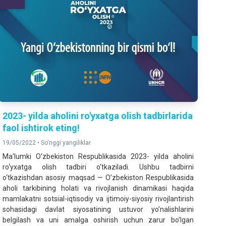
2023- yilda aholini ro'yxatga olish tadbirlarida
faol ishtirok eting!
19/05/2022 •
So'nggi yangiliklar
Ma'lumki O‘zbekiston Respublikasida 2023- yilda aholini
ro‘yxatga olish tadbiri o‘tkaziladi. Ushbu tadbirni
o‘tkazishdan asosiy maqsad — Oʼzbekiston Respublikasida
aholi tarkibining holati va rivojlanish dinamikasi haqida
mamlakatni sotsial-iqtisodiy va ijtimoiy-siyosiy rivojlantirish
sohasidagi davlat siyosatining ustuvor yoʼnalishlarini
belgilash va uni amalga oshirish uchun zarur boʼlgan