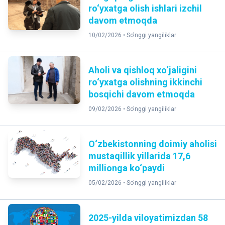
ro‘yxatga olish ishlari izchil
davom etmoqda
10/02/2026 •
So'nggi yangiliklar
Aholi va qishloq xo‘jaligini
ro‘yxatga olishning ikkinchi
bosqichi davom etmoqda
09/02/2026 •
So'nggi yangiliklar
O‘zbekistonning doimiy aholisi
mustaqillik yillarida 17,6
millionga ko‘paydi
05/02/2026 •
So'nggi yangiliklar
2025-yilda viloyatimizdan 58