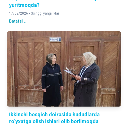
yuritmoqda?
17/02/2026 •
So'nggi yangiliklar
Batafsil ...
Ikkinchi bosqich doirasida hududlarda
ro‘yxatga olish ishlari olib borilmoqda