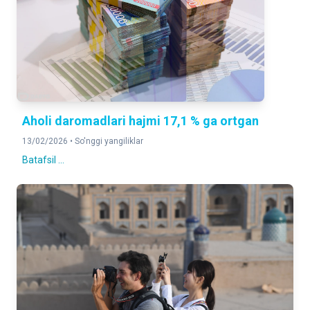
Aholi daromadlari hajmi 17,1 % ga ortgan
13/02/2026 •
So'nggi yangiliklar
Batafsil ...