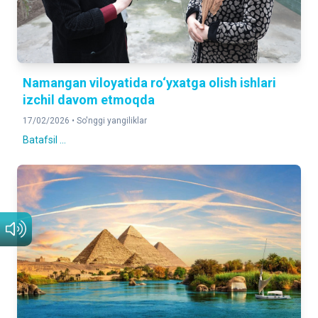
Namangan viloyatida ro‘yxatga olish ishlari
izchil davom etmoqda
17/02/2026 •
So'nggi yangiliklar
Batafsil ...