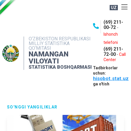
UZ
BOSHQARMA HAQIDA
(69) 211-
00-72
-
OCHIQ MA'LUMOTLAR
Ishonch
O‘ZBEKISTON RESPUBLIKASI
NASHRLAR
telefoni
MILLIY STATISTIKA
QO‘MITASI
(69) 211-
INTERAKTIV XIZMATLAR
NAMANGAN
72-00
-
Call
VILOYATI
MATBUOT XIZMATI
Center
STATISTIKA BOSHQARMASI
Tadbirkorlar
MUROJAATLAR
uchun:
hisobot.stat.uz
KONTAKTLAR
ga o'tish
SO'NGGI YANGILIKLAR