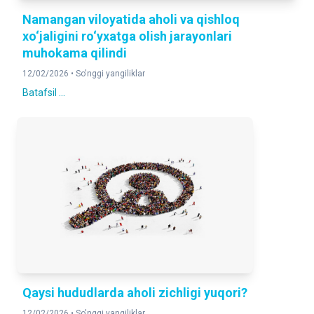
Namangan viloyatida aholi va qishloq
xo‘jaligini ro‘yxatga olish jarayonlari
muhokama qilindi
12/02/2026 •
So'nggi yangiliklar
Batafsil ...
Qaysi hududlarda aholi zichligi yuqori?
12/02/2026 •
So'nggi yangiliklar