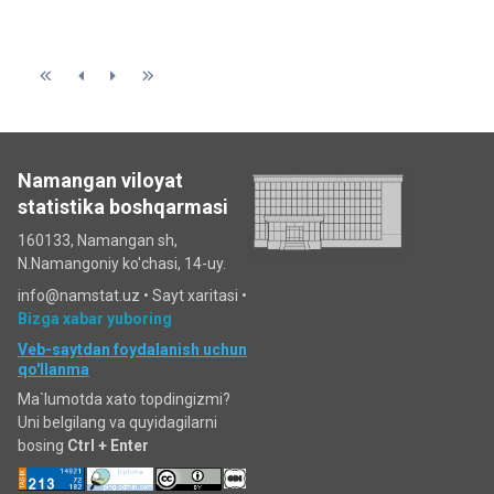
Namangan viloyat
statistika boshqarmasi
160133, Namangan sh,
N.Namangoniy ko'chasi, 14-uy.
info@namstat.uz •
Sayt xaritasi
•
Bizga xabar yuboring
Veb-saytdan foydalanish uchun
qo'llanma
Ma`lumotda xato topdingizmi?
Uni belgilang va quyidagilarni
bosing
Ctrl + Enter