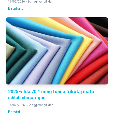
16/02/2026 •
So'nggi yangiliklar
Batafsil ...
2025-yilda 70,1 ming tonna trikotaj mato
ishlab chiqarilgan
16/02/2026 •
So'nggi yangiliklar
Batafsil ...