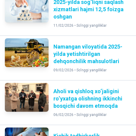
2025-yilda sog‘liqni saqlash
xizmatlari hajmi 12,5 foizga
oshgan
11/02/2026 •
So'nggi yangiliklar
Namangan viloyatida 2025-
yilda yetishtirilgan
dehqonchilik mahsulotlari
09/02/2026 •
So'nggi yangiliklar
Aholi va qishloq xo‘jaligini
ro‘yxatga olishning ikkinchi
bosqichi davom etmoqda
06/02/2026 •
So'nggi yangiliklar
Kichik tadbirkorlik