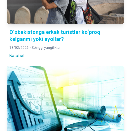
O‘zbekistonga erkak turistlar ko‘proq
kelganmi yoki ayollar?
13/02/2026 •
So'nggi yangiliklar
Batafsil ...