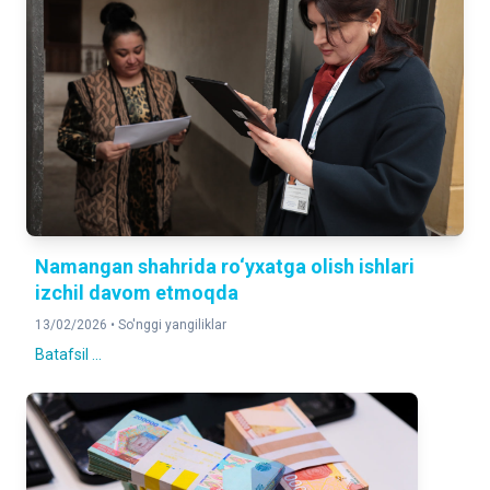
Namangan shahrida ro‘yxatga olish ishlari
izchil davom etmoqda
13/02/2026 •
So'nggi yangiliklar
Batafsil ...