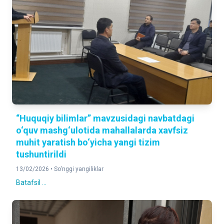
“Huquqiy bilimlar” mavzusidagi navbatdagi
o‘quv mashg‘ulotida mahallalarda xavfsiz
muhit yaratish bo‘yicha yangi tizim
tushuntirildi
13/02/2026 •
So'nggi yangiliklar
Batafsil ...