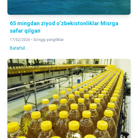
65 mingdan ziyod o‘zbekistonliklar Misrga
safar qilgan
17/02/2026 •
So'nggi yangiliklar
Batafsil ...