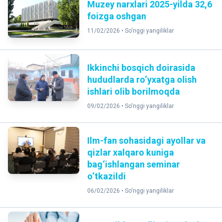
Muzey narxlari 2025-yilda 32,6
foizga oshgan
11/02/2026 •
So'nggi yangiliklar
Ikkinchi bosqich doirasida
hududlarda ro‘yxatga olish
ishlari olib borilmoqda
09/02/2026 •
So'nggi yangiliklar
Ilm-fan sohasidagi ayollar va
qizlar xalqaro kuniga
bag‘ishlangan seminar
o‘tkazildi
06/02/2026 •
So'nggi yangiliklar