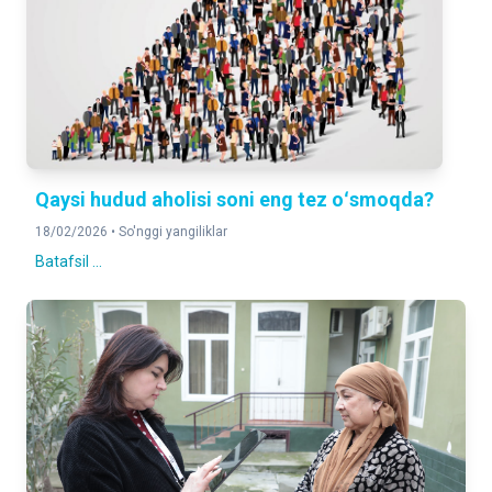
Qaysi hudud aholisi soni eng tez oʻsmoqda?
18/02/2026 •
So'nggi yangiliklar
Batafsil ...