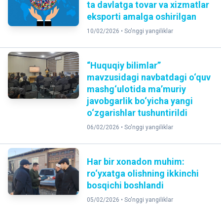
ta davlatga tovar va xizmatlar
eksporti amalga oshirilgan
10/02/2026 •
So'nggi yangiliklar
“Huquqiy bilimlar”
mavzusidagi navbatdagi o‘quv
mashg‘ulotida ma’muriy
javobgarlik bo‘yicha yangi
o‘zgarishlar tushuntirildi
06/02/2026 •
So'nggi yangiliklar
Har bir xonadon muhim:
ro‘yxatga olishning ikkinchi
bosqichi boshlandi
05/02/2026 •
So'nggi yangiliklar